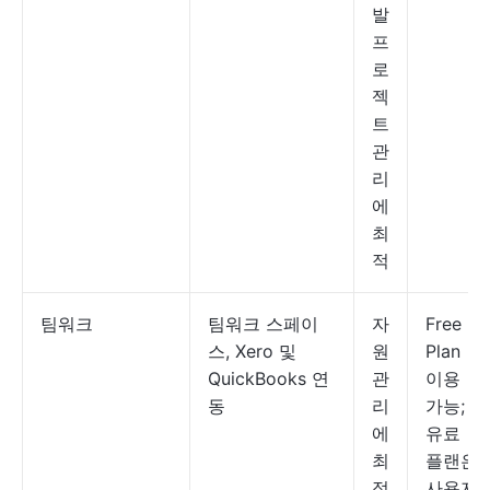
발
프
로
젝
트
관
리
에
최
적
팀워크
팀워크 스페이
자
Free
스, Xero 및
원
Plan
QuickBooks 연
관
이용
동
리
가능;
에
유료
최
플랜은
적
사용자