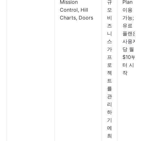
Mission
규
Plan
Control, Hill
모
이용
Charts, Doors
비
가능;
즈
유료
니
플랜은
스
사용자
가
당 월
프
$10부
로
터 시
젝
작
트
를
관
리
하
기
에
최