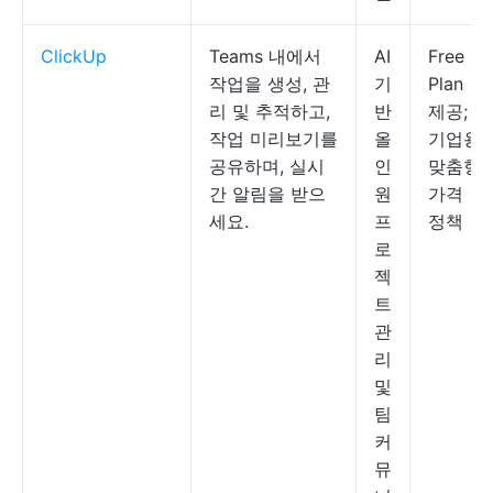
ClickUp
Teams 내에서
AI
Free
작업을 생성, 관
기
Plan
리 및 추적하고,
반
제공;
작업 미리보기를
올
기업용
공유하며, 실시
인
맞춤형
간 알림을 받으
원
가격
세요.
프
정책
로
젝
트
관
리
및
팀
커
뮤