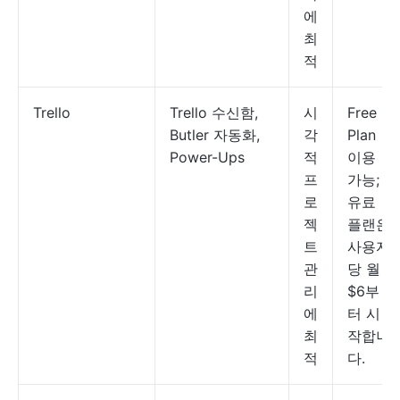
에
최
적
Trello
Trello 수신함,
시
Free
Butler 자동화,
각
Plan
Power-Ups
적
이용
프
가능;
로
유료
젝
플랜은
트
사용자
관
당 월
리
$6부
에
터 시
최
작합니
적
다.