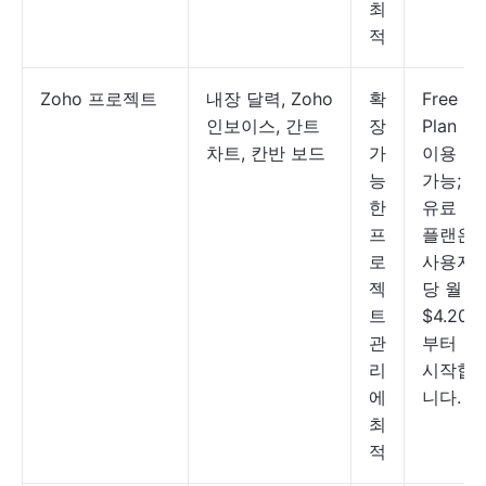
최
적
Zoho 프로젝트
내장 달력, Zoho
확
Free
인보이스, 간트
장
Plan
차트, 칸반 보드
가
이용
능
가능;
한
유료
프
플랜은
로
사용자
젝
당 월
트
$4.20
관
부터
리
시작합
에
니다.
최
적