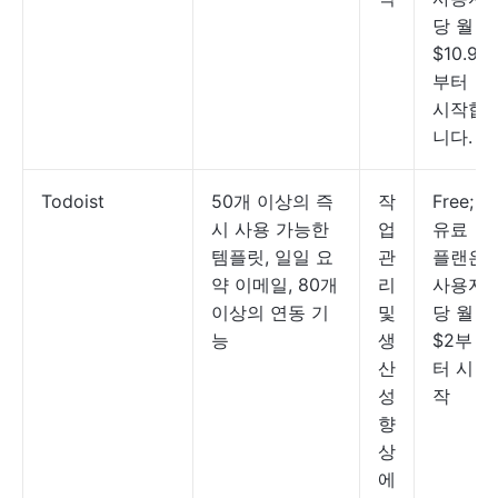
당 월
$10.99
부터
시작합
니다.
Todoist
50개 이상의 즉
작
Free;
시 사용 가능한
업
유료
템플릿, 일일 요
관
플랜은
약 이메일, 80개
리
사용자
이상의 연동 기
및
당 월
능
생
$2부
산
터 시
성
작
향
상
에