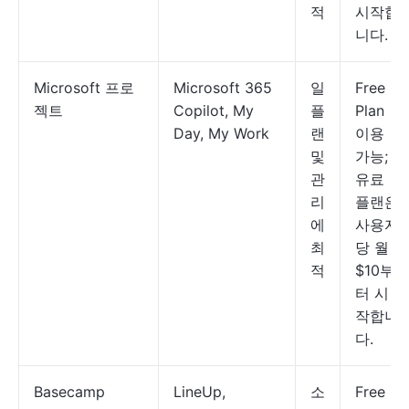
적
시작합
니다.
Microsoft 프로
Microsoft 365
일
Free
젝트
Copilot, My
플
Plan
Day, My Work
랜
이용
및
가능;
관
유료
리
플랜은
에
사용자
최
당 월
적
$10부
터 시
작합니
다.
Basecamp
LineUp,
소
Free