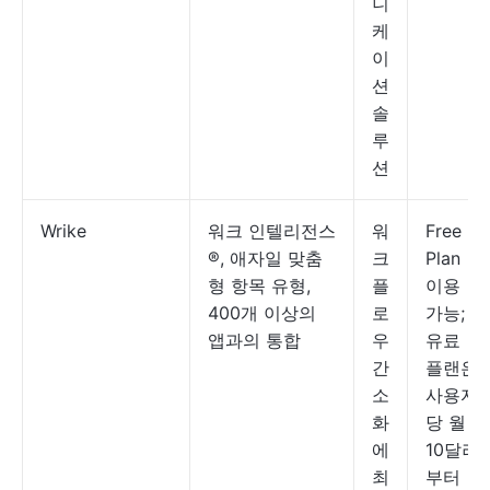
니
케
이
션
솔
루
션
Wrike
워크 인텔리전스
워
Free
®, 애자일 맞춤
크
Plan
형 항목 유형,
플
이용
400개 이상의
로
가능;
앱과의 통합
우
유료
간
플랜은
소
사용자
화
당 월
에
10달러
최
부터