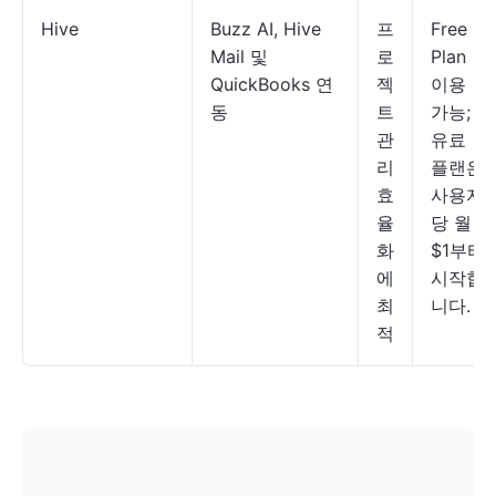
Hive
Buzz AI, Hive
프
Free
Mail 및
로
Plan
QuickBooks 연
젝
이용
동
트
가능;
관
유료
리
플랜은
효
사용자
율
당 월
화
$1부터
에
시작합
최
니다.
적