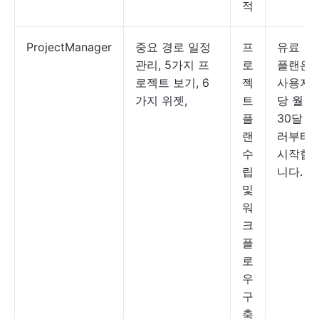
적
ProjectManager
중요 경로 일정
프
유료
관리, 5가지 프
로
플랜은
로젝트 보기, 6
젝
사용자
가지 위젯,
트
당 월
플
30달
랜
러부터
수
시작합
립
니다.
및
워
크
플
로
우
구
축