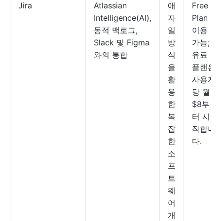
Jira
Atlassian
애
Free
Intelligence(AI),
자
Plan
동적 백로그,
일
이용
Slack 및 Figma
방
가능;
와의 통합
식
유료
을
플랜은
활
사용자
용
당 월
한
$8부
복
터 시
잡
작합니
한
다.
소
프
트
웨
어
개