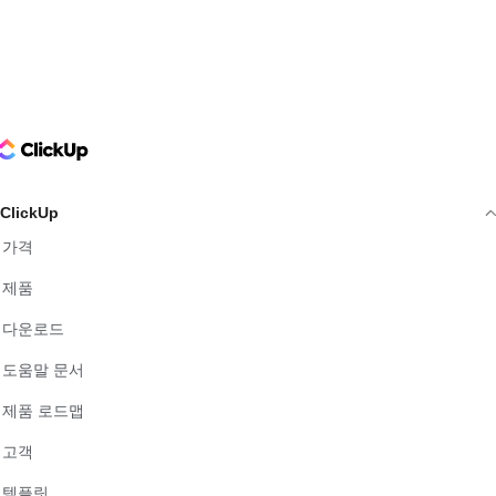
ClickUp Logo
ClickUp
가격
제품
다운로드
도움말 문서
제품 로드맵
고객
템플릿