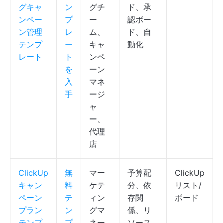
グキャ
ン
グチ
ド、承
ンペー
プ
ー
認ボー
ン管理
レ
ム、
ド、自
テンプ
ー
キャ
動化
レート
ト
ンペ
を
ーン
入
マネ
手
ージ
ャ
ー、
代理
店
ClickUp
無
マー
予算配
ClickUp
キャン
料
ケテ
分、依
リスト/
ペーン
テ
ィン
存関
ボード
プラン
ン
グマ
係、リ
テンプ
プ
ネー
ソース