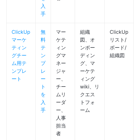
入
手
ClickUp
無
マー
組織
ClickUp
マーケ
料
ケテ
図、オ
リスト/
ティン
テ
ィン
ンボー
ボード/
グチー
ン
グマ
ディン
組織図
ム用テ
プ
ネー
グ、マ
ンプレ
レ
ジャ
ーケテ
ート
ー
ー、
ィング
ト
チー
wiki、リ
を
ムリ
クエス
入
ーダ
トフォ
手
ー、
ーム
人事
担当
者