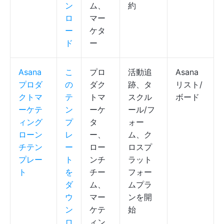
ン
ム、
約
ロ
マー
ー
ケタ
ド
ー
Asana
こ
プロ
活動追
Asana
プロダ
の
ダク
跡、タ
リスト/
クトマ
テ
トマ
スクル
ボード
ーケテ
ン
ーケ
ール/フ
ィング
プ
タ
ォー
ローン
レ
ー、
ム、ク
チテン
ー
ロー
ロスプ
プレー
ト
ンチ
ラット
ト
を
チー
フォー
ダ
ム、
ムプラ
ウ
マー
ンを開
ン
ケテ
始
ロ
ィン