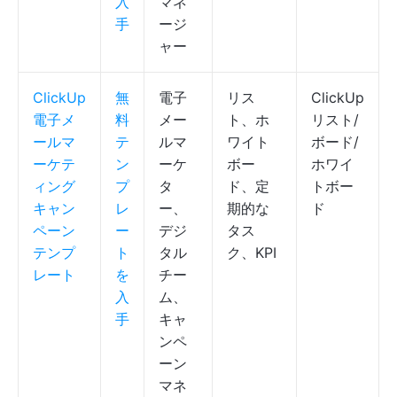
入
マネ
手
ージ
ャー
ClickUp
無
電子
リス
ClickUp
電子メ
料
メー
ト、ホ
リスト/
ールマ
テ
ルマ
ワイト
ボード/
ーケテ
ン
ーケ
ボー
ホワイ
ィング
プ
タ
ド、定
トボー
キャン
レ
ー、
期的な
ド
ペーン
ー
デジ
タス
テンプ
ト
タル
ク、KPI
レート
を
チー
入
ム、
手
キャ
ンペ
ーン
マネ