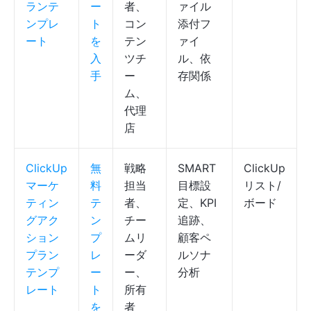
ランテ
ー
者、
ァイル
ンプレ
ト
コン
添付フ
ート
を
テン
ァイ
入
ツチ
ル、依
手
ー
存関係
ム、
代理
店
ClickUp
無
戦略
SMART
ClickUp
マーケ
料
担当
目標設
リスト/
ティン
テ
者、
定、KPI
ボード
グアク
ン
チー
追跡、
ション
プ
ムリ
顧客ペ
プラン
レ
ーダ
ルソナ
テンプ
ー
ー、
分析
レート
ト
所有
を
者