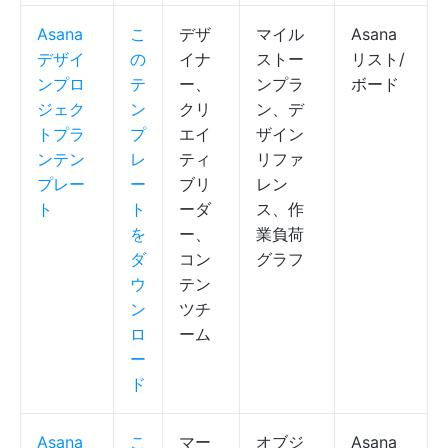
Asana
こ
デザ
マイル
Asana
デザイ
の
イナ
ストー
リスト/
ンプロ
テ
ー、
ンプラ
ボード
ジェク
ン
クリ
ン、デ
トプラ
プ
エイ
ザイン
ンテン
レ
ティ
リファ
プレー
ー
ブリ
レン
ト
ト
ーダ
ス、作
を
ー、
業負荷
ダ
コン
グラフ
ウ
テン
ン
ツチ
ロ
ーム
ー
ド
Asana
こ
マー
オブジ
Asana