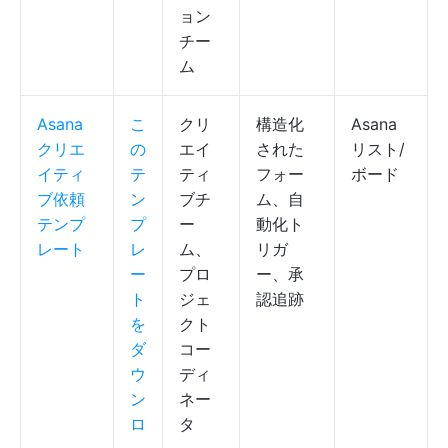
ョン
チー
ム
Asana
こ
クリ
構造化
Asana
クリエ
の
エイ
された
リスト/
イティ
テ
ティ
フォー
ボード
ブ依頼
ン
ブチ
ム、自
テンプ
プ
ー
動化ト
レート
レ
ム、
リガ
ー
プロ
ー、承
ト
ジェ
認追跡
を
クト
ダ
コー
ウ
ディ
ン
ネー
ロ
タ