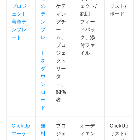
プロジ
の
ケテ
ェクト/
リスト/
ェクト
テ
ィン
範囲、
ボード
憲章テ
ン
グチ
フィー
ンプレ
プ
ー
ドバッ
ート
レ
ム、
ク、添
ー
プロ
付ファ
ト
ジェ
イル
を
クト
ダ
リー
ウ
ダ
ン
ー、
ロ
関係
ー
者
ド
ClickUp
無
プロ
オーデ
ClickUp
マーケ
料
ジェ
ィエン
リスト/