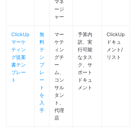
マネ
ージ
ャー
ClickUp
無
マー
予算内
ClickUp
マーケ
料
ケテ
訳、実
ドキュ
ティン
テ
ィン
行可能
メント/
グ提案
ン
グチ
なタス
リスト
書テン
プ
ー
ク、サ
プレー
レ
ム、
ポート
ト
ー
コン
ドキュ
ト
サル
メント
を
タン
入
ト、
手
代理
店