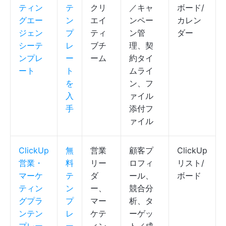
ティン
テ
クリ
／キャ
ボード/
グエー
ン
エイ
ンペー
カレン
ジェン
プ
ティ
ン管
ダー
シーテ
レ
ブチ
理、契
ンプレ
ー
ーム
約タイ
ート
ト
ムライ
を
ン、フ
入
ァイル
手
添付フ
ァイル
ClickUp
無
営業
顧客プ
ClickUp
営業・
料
リー
ロフィ
リスト/
マーケ
テ
ダ
ール、
ボード
ティン
ン
ー、
競合分
グプラ
プ
マー
析、タ
ンテン
レ
ケテ
ーゲッ