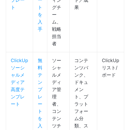
プレー
ー
ィン
ト／成
ト
ト
グチ
果
を
ー
入
ム、
手
戦略
担当
者
ClickUp
無
ソー
コンテ
ClickUp
ソーシ
料
シャ
ンツバ
リスト/
ャルメ
テ
ルメ
ンク、
ボード
ディア
ン
ディ
ドキュ
高度テ
プ
ア管
メン
ンプレ
レ
理
ト、プ
ート
ー
者、
ラット
ト
コン
フォー
を
テン
ム分
入
ツチ
類、ス