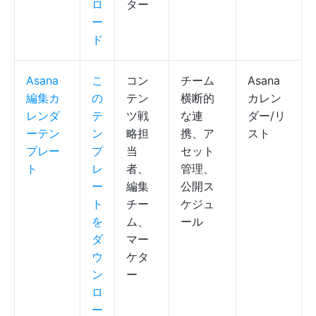
ロ
ター
ー
ド
Asana
こ
コン
チーム
Asana
編集カ
の
テン
横断的
カレン
レンダ
テ
ツ戦
な連
ダー/リ
ーテン
ン
略担
携、ア
スト
プレー
プ
当
セット
ト
レ
者、
管理、
ー
編集
公開ス
ト
チー
ケジュ
を
ム、
ール
ダ
マー
ウ
ケタ
ン
ー
ロ
ー