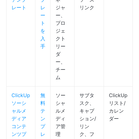
レート
レ
ジャ
リンク
ー
ー、
ト
プロ
を
ジェ
入
クト
手
リー
ダ
ー、
チー
ム
ClickUp
無
ソー
サブタ
ClickUp
ソーシ
料
シャ
スク、
リスト/
ャルメ
テ
ルメ
キャプ
カレン
ディア
ン
ディ
ション/
ダー
コンテ
プ
ア管
リン
ンツプ
レ
理
ク、フ