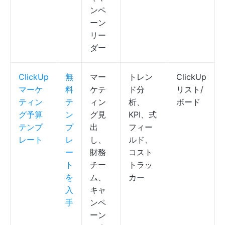
ンペ
ーン
リー
ダー
ClickUp
無
マー
トレン
ClickUp
マーケ
料
ケテ
ド分
リスト/
ティン
テ
ィン
析、
ボード
グ予算
ン
グ見
KPI、式
テンプ
プ
出
フィー
レート
レ
し、
ルド、
ー
財務
コスト
ト
チー
トラッ
を
ム、
カー
入
キャ
手
ンペ
ーン