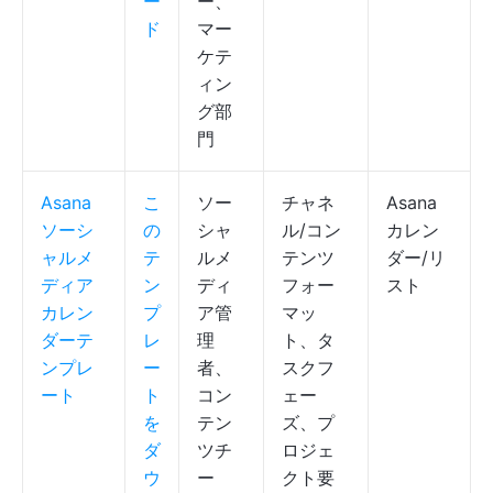
ー
ー、
ド
マー
ケテ
ィン
グ部
門
Asana
こ
ソー
チャネ
Asana
ソーシ
の
シャ
ル/コン
カレン
ャルメ
テ
ルメ
テンツ
ダー/リ
ディア
ン
ディ
フォー
スト
カレン
プ
ア管
マッ
ダーテ
レ
理
ト、タ
ンプレ
ー
者、
スクフ
ート
ト
コン
ェー
を
テン
ズ、プ
ダ
ツチ
ロジェ
ウ
ー
クト要