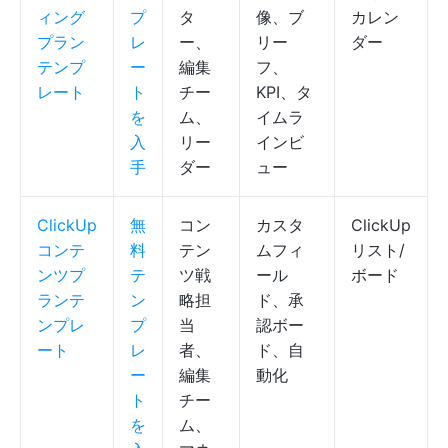
ィング
プ
タ
像、ブ
カレン
プラン
レ
ー、
リー
ダー
テンプ
ー
編集
フ、
レート
ト
チー
KPI、タ
を
ム、
イムラ
入
リー
インビ
手
ダー
ュー
ClickUp
無
コン
カスタ
ClickUp
コンテ
料
テン
ムフィ
リスト/
ンツプ
テ
ツ戦
ール
ボード
ランテ
ン
略担
ド、承
ンプレ
プ
当
認ボー
ート
レ
者、
ド、自
ー
編集
動化
ト
チー
を
ム、