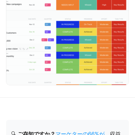
🔍
ご存知ですか？
マーケターの66%が
、収益