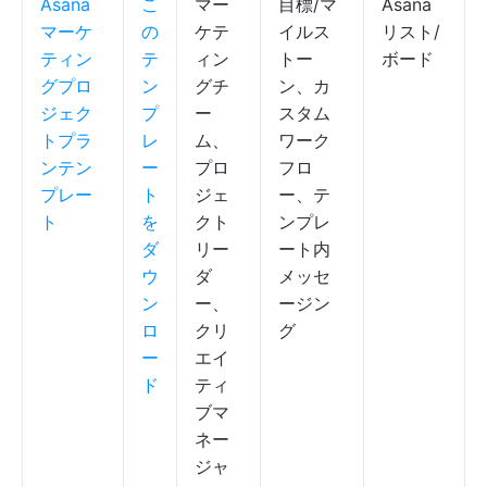
Asana
こ
マー
目標/マ
Asana
マーケ
の
ケテ
イルス
リスト/
ティン
テ
ィン
トー
ボード
グプロ
ン
グチ
ン、カ
ジェク
プ
ー
スタム
トプラ
レ
ム、
ワーク
ンテン
ー
プロ
フロ
プレー
ト
ジェ
ー、テ
ト
を
クト
ンプレ
ダ
リー
ート内
ウ
ダ
メッセ
ン
ー、
ージン
ロ
クリ
グ
ー
エイ
ド
ティ
ブマ
ネー
ジャ