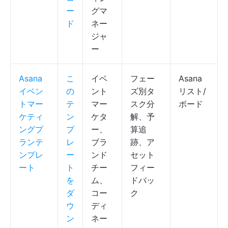
ー
グマ
ド
ネー
ジャ
ー
Asana
こ
イベ
フェー
Asana
イベン
の
ント
ズ別タ
リスト/
トマー
テ
マー
スク分
ボード
ケティ
ン
ケタ
解、予
ングプ
プ
ー、
算追
ランテ
レ
ブラ
跡、ア
ンプレ
ー
ンド
セット
ート
ト
チー
フィー
を
ム、
ドバッ
ダ
コー
ク
ウ
ディ
ン
ネー