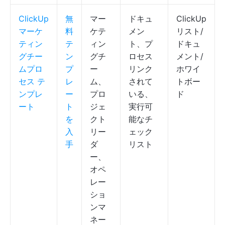
ClickUp
無
マー
ドキュ
ClickUp
マーケ
料
ケテ
メン
リスト/
ティン
テ
ィン
ト、プ
ドキュ
グチー
ン
グチ
ロセス
メント/
ムプロ
プ
ー
リンク
ホワイ
セス テ
レ
ム、
されて
トボー
ンプレ
ー
プロ
いる、
ド
ート
ト
ジェ
実行可
を
クト
能なチ
入
リー
ェック
手
ダ
リスト
ー、
オペ
レー
ショ
ンマ
ネー