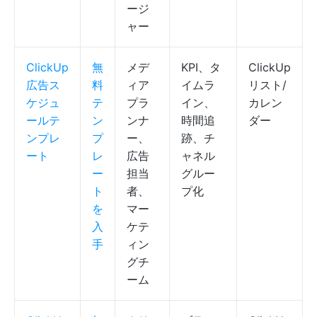
ージ
ャー
ClickUp
無
メデ
KPI、タ
ClickUp
広告ス
料
ィア
イムラ
リスト/
ケジュ
テ
プラ
イン、
カレン
ールテ
ン
ンナ
時間追
ダー
ンプレ
プ
ー、
跡、チ
ート
レ
広告
ャネル
ー
担当
グルー
ト
者、
プ化
を
マー
入
ケテ
手
ィン
グチ
ーム