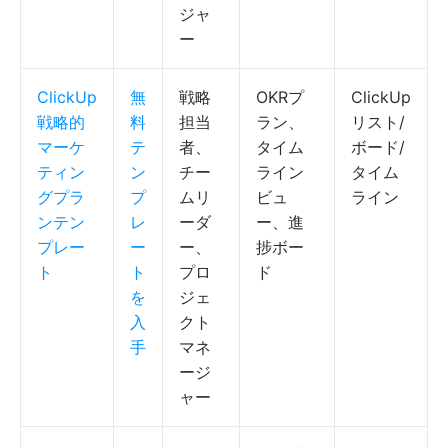
ジャ
ー
ClickUp
無
戦略
OKRプ
ClickUp
戦略的
料
担当
ラン、
リスト/
マーケ
テ
者、
タイム
ボード/
ティン
ン
チー
ライン
タイム
グプラ
プ
ムリ
ビュ
ライン
ンテン
レ
ーダ
ー、進
プレー
ー
ー、
捗ボー
ト
ト
プロ
ド
を
ジェ
入
クト
手
マネ
ージ
ャー