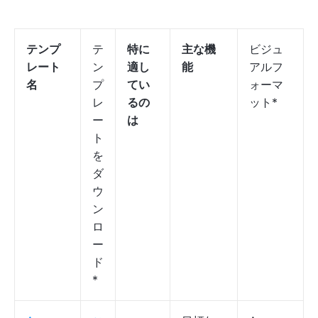
テンプ
テ
特に
主な機
ビジュ
レート
ン
適し
能
アルフ
名
プ
てい
ォーマ
レ
るの
ット*
ー
は
ト
を
ダ
ウ
ン
ロ
ー
ド
*