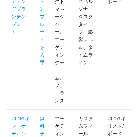
ティン
テ
クト
スペル
ボード
グプラ
ン
マネ
ソナ、
ンテン
プ
ージ
タスク
プレー
レ
ャ
タイ
ト
ー
ー、
プ、影
ト
マー
響レベ
を
ケテ
ル、タ
入
ィン
イムラ
手
グチ
イン
ー
ム、
フリ
ーラ
ンス
ClickUp
無
マー
カスタ
ClickUp
マーケ
料
ケテ
ムフィ
リスト/
ティン
テ
ィン
ール
ボード