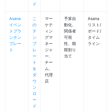
ド
Asana
こ
マー
予算自
Asana
イベン
の
ケテ
動化、
リスト/
トプラ
テ
ィン
関係者
ボード/
ンテン
ン
グマ
可視
タイム
プレー
プ
ネー
性、期
ライン
ト
レ
ジャ
限割り
ー
ー、
当て
ト
チー
を
ム、
ダ
代理
ウ
店
ン
ロ
ー
ド