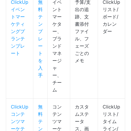
ClickUp
無
イベ
予算/支
ClickUp
イベン
料
ント
出の追
リスト/
トマー
テ
マー
跡、文
ボード/
ケティ
ン
ケタ
書添付
カレン
ングプ
プ
ー、
ファイ
ダー
ランテ
レ
ブラ
ル、フ
ンプレ
ー
ンド
ェーズ
ート
ト
マネ
ごとの
を
ージ
メモ
入
ャ
手
ー、
チー
ム
ClickUp
無
コン
カスタ
ClickUp
コンテ
料
テン
ムステ
リスト/
ンツマ
テ
ツマ
ータ
タイム
ーケテ
ン
ーケ
ス、画
ライン/