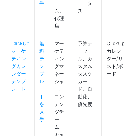
手
ー
テータ
ム、
ス
代理
店
ClickUp
無
マー
予算テ
ClickUp
マーケ
料
ケテ
ーブ
カレン
ティン
テ
ィン
ル、カ
ダー/リ
グカレ
ン
グマ
スタム
スト/ボ
ンダー
プ
ネー
タスク
ード
テンプ
レ
ジャ
カー
レート
ー
ー、
ド、自
ト
コン
動化、
を
テン
優先度
入
ツチ
手
ー
ム、
キャ