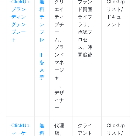
ClickUp
無
クリ
ブラン
ClickUp
ブラン
料
エイ
ド資産
リスト/
ディン
テ
ティ
ライブ
ドキュ
グテン
ン
ブチ
ラリ、
メント
プレー
プ
ー
承認プ
ト
レ
ム、
ロセ
ー
ブラ
ス、時
ト
ンド
間追跡
を
マネ
入
ージ
手
ャ
ー、
デザ
イナ
ー
ClickUp
無
代理
クライ
ClickUp
マーケ
料
店、
アント
リスト/