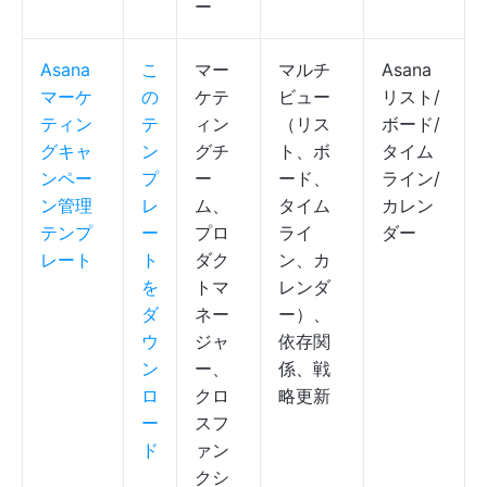
ー
Asana
こ
マー
マルチ
Asana
マーケ
の
ケテ
ビュー
リスト/
ティン
テ
ィン
（リス
ボード/
グキャ
ン
グチ
ト、ボ
タイム
ンペー
プ
ー
ード、
ライン/
ン管理
レ
ム、
タイム
カレン
テンプ
ー
プロ
ライ
ダー
レート
ト
ダク
ン、カ
を
トマ
レンダ
ダ
ネー
ー）、
ウ
ジャ
依存関
ン
ー、
係、戦
ロ
クロ
略更新
ー
スフ
ド
ァン
クシ