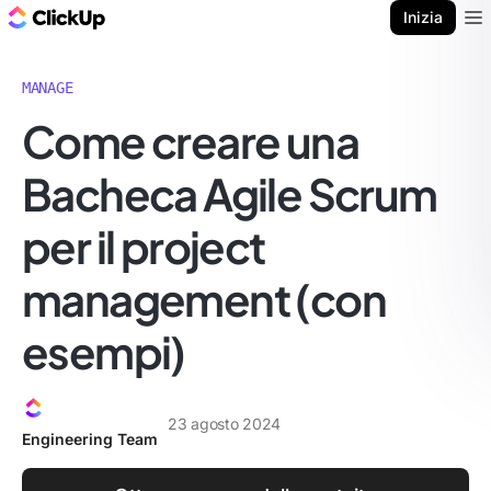
Blog di ClickUp
Inizia
Ope
MANAGE
Come creare una
Bacheca Agile Scrum
per il project
management (con
esempi)
23 agosto 2024
Engineering Team