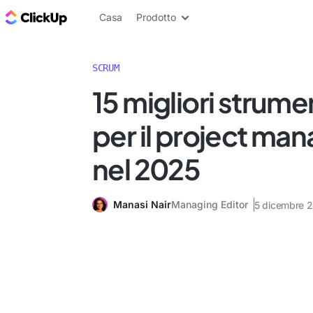
Blog di ClickUp
Casa
Prodotto
SCRUM
15 migliori strum
per il project m
nel 2025
Manasi Nair
Managing Editor
5 dicembre 