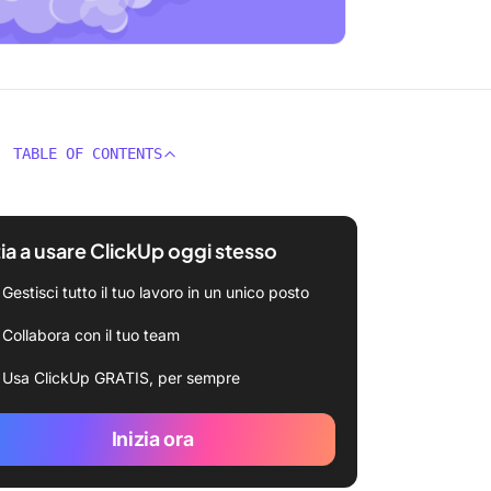
TABLE OF CONTENTS
zia a usare ClickUp oggi stesso
Gestisci tutto il tuo lavoro in un unico posto
Collabora con il tuo team
Usa ClickUp GRATIS, per sempre
Inizia ora