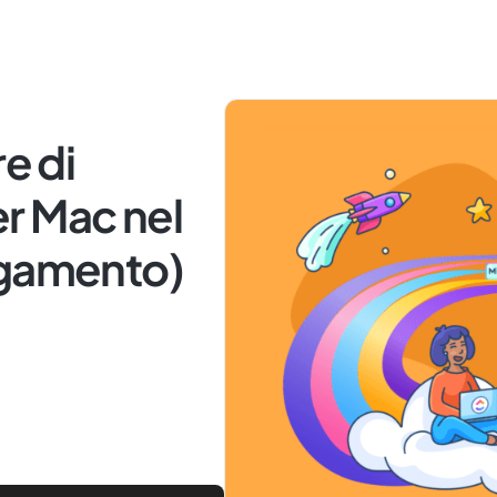
re di
r Mac nel
agamento)