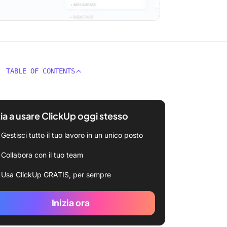
TABLE OF CONTENTS
zia a usare ClickUp oggi stesso
Gestisci tutto il tuo lavoro in un unico posto
Collabora con il tuo team
Usa ClickUp GRATIS, per sempre
Inizia ora