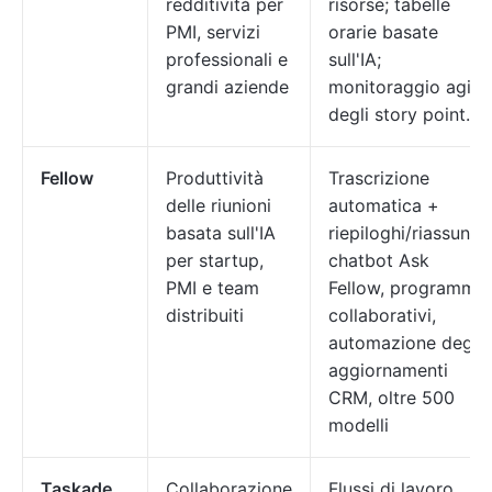
redditività per
risorse; tabelle
PMI, servizi
orarie basate
professionali e
sull'IA;
grandi aziende
monitoraggio agile
degli story point.
Fellow
Produttività
Trascrizione
delle riunioni
automatica +
basata sull'IA
riepiloghi/riassunti,
per startup,
chatbot Ask
PMI e team
Fellow, programmi
distribuiti
collaborativi,
automazione degli
aggiornamenti
CRM, oltre 500
modelli
Taskade
Collaborazione
Flussi di lavoro