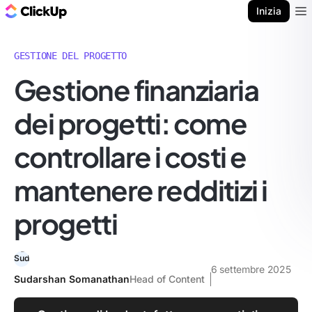
Blog di ClickUp
Inizia
Ope
GESTIONE DEL PROGETTO
Gestione finanziaria
dei progetti: come
controllare i costi e
mantenere redditizi i
progetti
6 settembre 2025
Sudarshan Somanathan
Head of Content