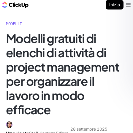
Blog di ClickUp
Inizia
Ope
MODELLI
Modelli gratuiti di
elenchi di attività di
project management
per organizzare il
lavoro in modo
efficace
28 settembre 2025