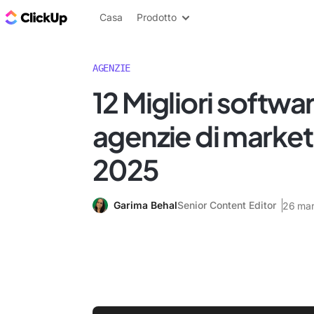
Blog di ClickUp
Casa
Prodotto
AGENZIE
12 Migliori softwa
agenzie di market
2025
Garima Behal
Senior Content Editor
26 ma