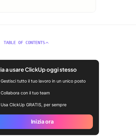
TABLE OF CONTENTS
zia a usare ClickUp oggi stesso
Gestisci tutto il tuo lavoro in un unico posto
Collabora con il tuo team
Usa ClickUp GRATIS, per sempre
Inizia ora