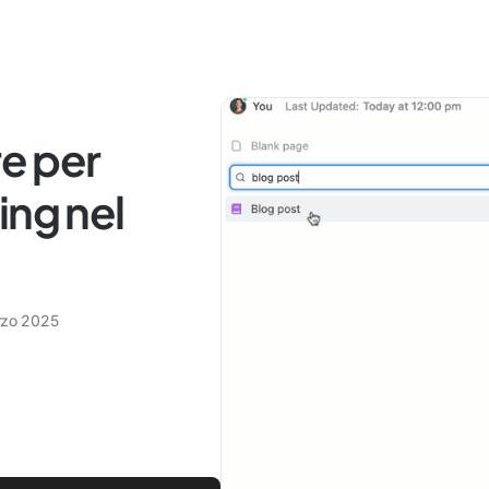
re per
ing nel
rzo 2025