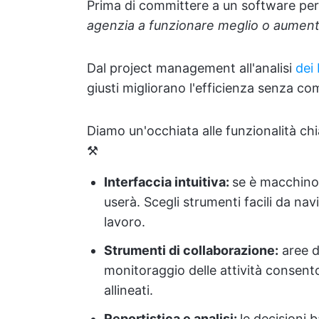
Prima di committere a un software per 
agenzia a funzionare meglio o aumente
Dal project management all'analisi
dei
giusti migliorano l'efficienza senza co
Diamo un'occhiata alle funzionalità ch
⚒️
Interfaccia intuitiva:
se è macchinos
userà. Scegli strumenti facili da nav
lavoro.
Strumenti di collaborazione:
aree d
monitoraggio delle attività consento
allineati.
Reportistica e analisi:
le decisioni 