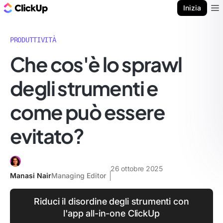
Blog di ClickUp
Inizia
Ope
PRODUTTIVITÀ
Che cos'è lo sprawl
degli strumenti e
come può essere
evitato?
26 ottobre 2025
Manasi Nair
Managing Editor
Riduci il disordine degli strumenti con
l'app all-in-one ClickUp