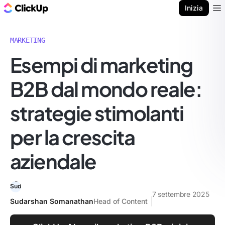
Blog di ClickUp
Inizia
Ope
MARKETING
Esempi di marketing
B2B dal mondo reale:
strategie stimolanti
per la crescita
aziendale
7 settembre 2025
Sudarshan Somanathan
Head of Content