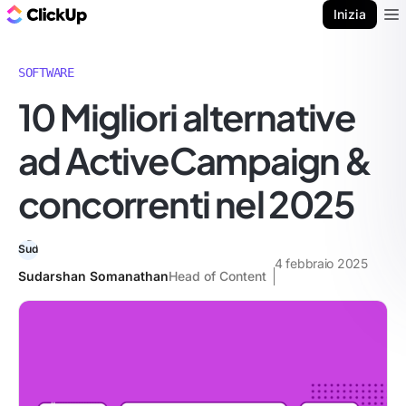
Blog di ClickUp
Inizia
Ope
SOFTWARE
10 Migliori alternative
ad ActiveCampaign &
concorrenti nel 2025
4 febbraio 2025
Sudarshan Somanathan
Head of Content