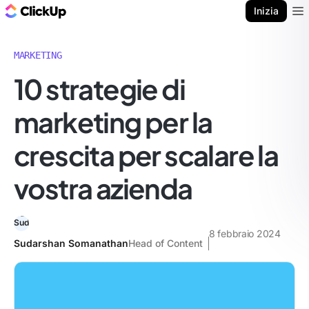
Blog di ClickUp
Inizia
Ope
MARKETING
10 strategie di
marketing per la
crescita per scalare la
vostra azienda
8 febbraio 2024
Sudarshan Somanathan
Head of Content