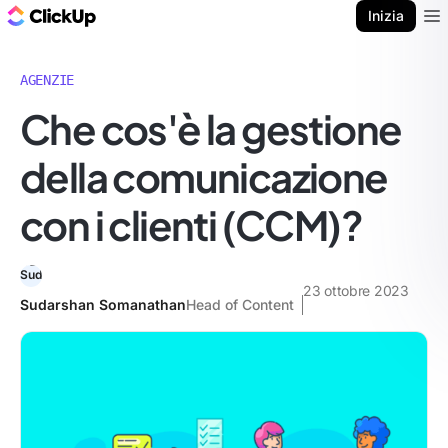
Blog di ClickUp
Inizia
Ope
AGENZIE
Che cos'è la gestione
della comunicazione
con i clienti (CCM)?
23 ottobre 2023
Sudarshan Somanathan
Head of Content