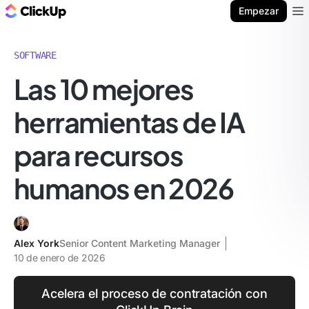
ClickUp Blog
Empezar
Ope
SOFTWARE
Las 10 mejores
herramientas de IA
para recursos
humanos en 2026
Alex York
Senior Content Marketing Manager
10 de enero de 2026
Acelera el proceso de contratación con