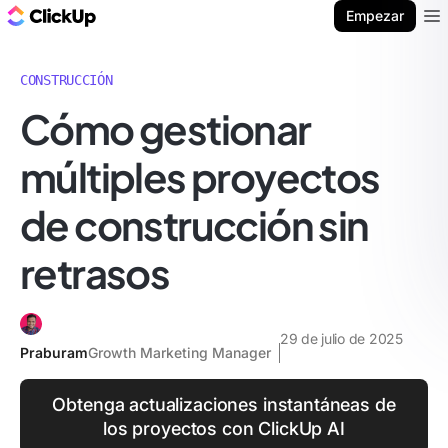
ClickUp Blog
Empezar
Ope
CONSTRUCCIÓN
Cómo gestionar
múltiples proyectos
de construcción sin
retrasos
29 de julio de 2025
Praburam
Growth Marketing Manager
Obtenga actualizaciones instantáneas de
los proyectos con ClickUp AI