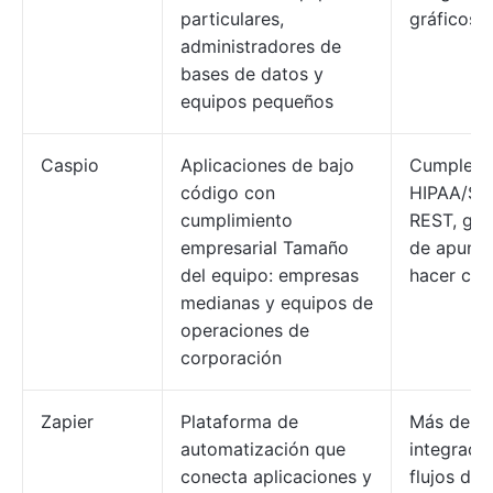
particulares,
gráficos/
administradores de
bases de datos y
equipos pequeños
Caspio
Aplicaciones de bajo
Cumple c
código con
HIPAA/SO
cumplimiento
REST, gen
empresarial Tamaño
de apunta
del equipo: empresas
hacer clic
medianas y equipos de
operaciones de
corporación
Zapier
Plataforma de
Más de 6
automatización que
integracio
conecta aplicaciones y
flujos de 