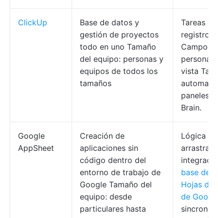
ClickUp
Base de datos y
Tareas c
gestión de proyectos
registros,
todo en uno Tamaño
Campos
del equipo: personas y
personali
equipos de todos los
vista Tabl
tamaños
automatiz
paneles, 
Brain.
Google
Creación de
Lógica de
AppSheet
aplicaciones sin
arrastrar y
código dentro del
integraci
entorno de trabajo de
base de d
Google Tamaño del
Hojas de 
equipo: desde
de Googl
particulares hasta
sincroniza