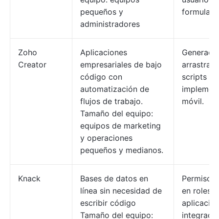
pequeños y
formulario
administradores
Zoho
Aplicaciones
Generado
Creator
empresariales de bajo
arrastrar y
código con
scripts De
automatización de
implemen
flujos de trabajo.
móvil.
Tamaño del equipo:
equipos de marketing
y operaciones
pequeños y medianos.
Knack
Bases de datos en
Permisos
línea sin necesidad de
en roles,
escribir código
aplicacio
Tamaño del equipo:
integrada