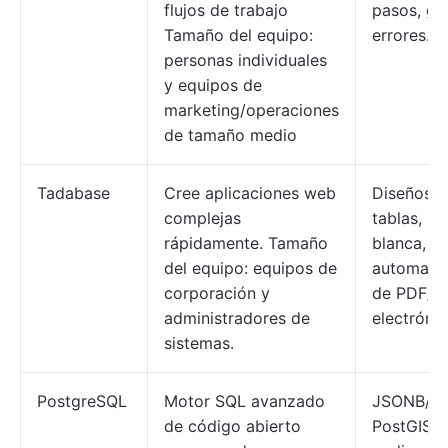
flujos de trabajo
pasos, ge
Tamaño del equipo:
errores.
personas individuales
y equipos de
marketing/operaciones
de tamaño medio
Tadabase
Cree aplicaciones web
Diseños d
complejas
tablas, m
rápidamente. Tamaño
blanca,
del equipo: equipos de
automatiz
corporación y
de PDF/c
administradores de
electrónic
sistemas.
PostgreSQL
Motor SQL avanzado
JSONB/ma
de código abierto
PostGIS,