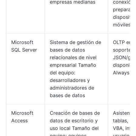
empresas medianas
conexión,
preparado
dispositiv
móviles.
Microsoft
Sistema de gestión de
OLTP en 
SQL Server
bases de datos
soporte p
relacionales de nivel
JSON/gráf
empresarial Tamaño
disponibil
del equipo:
Always On
desarrolladores y
administradores de
bases de datos
Microsoft
Creación de bases de
Asistente
Access
datos de escritorio y
tablas, m
uso local Tamaño del
VBA, inte
equipo: equipos
usuario b