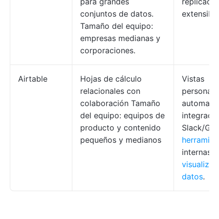
para grandes
replicació
conjuntos de datos.
extensibil
Tamaño del equipo:
empresas medianas y
corporaciones.
Airtable
Hojas de cálculo
Vistas
relacionales con
personali
colaboración Tamaño
automatiz
del equipo: equipos de
integraci
producto y contenido
Slack/Gma
pequeños y medianos
herramien
internas
d
visualizac
datos
.