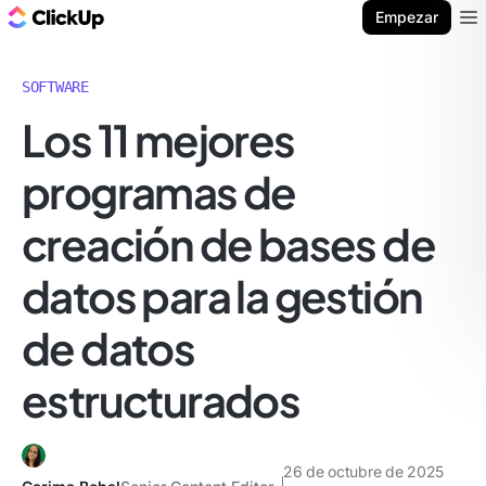
ClickUp Blog
Empezar
Ope
SOFTWARE
Los 11 mejores
programas de
creación de bases de
datos para la gestión
de datos
estructurados
26 de octubre de 2025