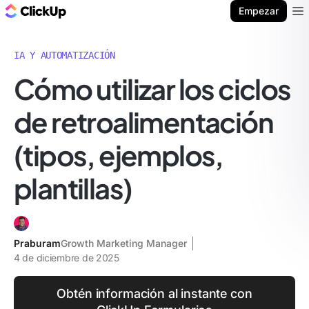
ClickUp Blog
Empezar
Ope
IA Y AUTOMATIZACIÓN
Cómo utilizar los ciclos
de retroalimentación
(tipos, ejemplos,
plantillas)
Praburam
Growth Marketing Manager
4 de diciembre de 2025
Obtén información al instante con