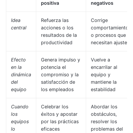
positiva
negativos
Idea
Refuerza las
Corrige
central
acciones o los
comportamientos
resultados de la
o procesos que
productividad
necesitan ajustes
Efecto
Genera impulso y
Vuelve a
en la
potencia el
encarrilar al
dinámica
compromiso y la
equipo y
del
satisfacción de
mantiene la
equipo
los empleados
estabilidad
Cuando
Celebrar los
Abordar los
los
éxitos y apostar
obstáculos,
equipos
por las prácticas
resolver los
lo
eficaces
problemas del