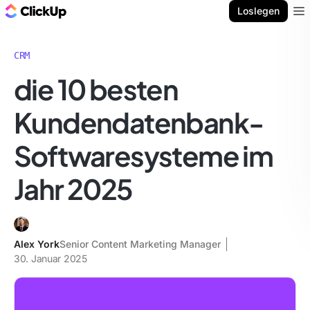
ClickUp Blog
Loslegen
Ope
CRM
die 10 besten
Kundendatenbank-
Softwaresysteme im
Jahr 2025
Alex York
Senior Content Marketing Manager
30. Januar 2025