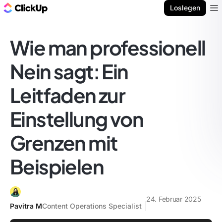
ClickUp Blog
Loslegen
Ope
Wie man professionell
Nein sagt: Ein
Leitfaden zur
Einstellung von
Grenzen mit
Beispielen
24. Februar 2025
Pavitra M
Content Operations Specialist