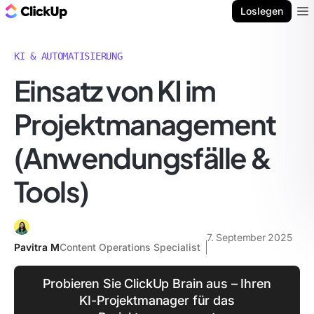
ClickUp Blog
Loslegen
Ope
KI & AUTOMATISIERUNG
Einsatz von KI im
Projektmanagement
(Anwendungsfälle &
Tools)
7. September 2025
Pavitra M
Content Operations Specialist
Probieren Sie ClickUp Brain aus – Ihren
KI-Projektmanager für das