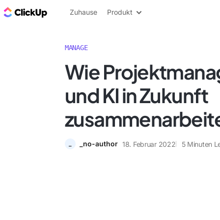
ClickUp Blog
Zuhause
Produkt
MANAGE
Wie Projektman
und KI in Zukunft
zusammenarbeit
_no-author
18. Februar 2022
5
Minuten L
_