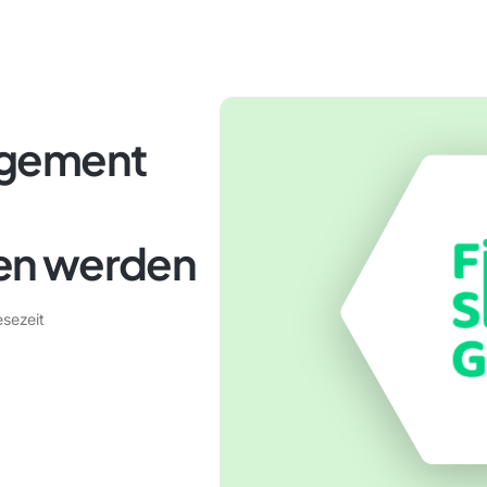
agement
en werden
esezeit