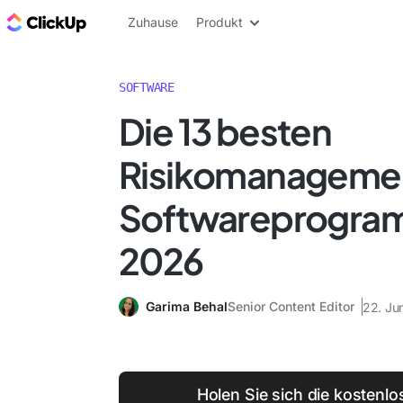
ClickUp Blog
Zuhause
Produkt
SOFTWARE
Die 13 besten
Risikomanageme
Softwareprogram
2026
Garima Behal
Senior Content Editor
22. Ju
Holen Sie sich die kostenlo