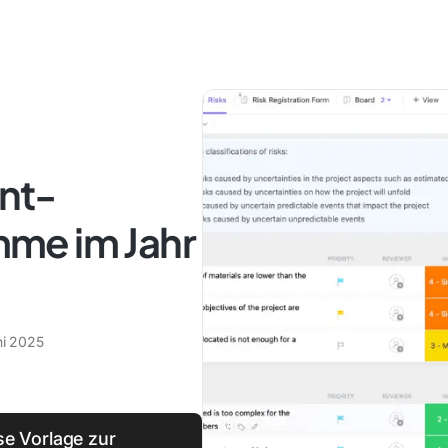
nt-
me im Jahr
ni 2025
se Vorlage zur