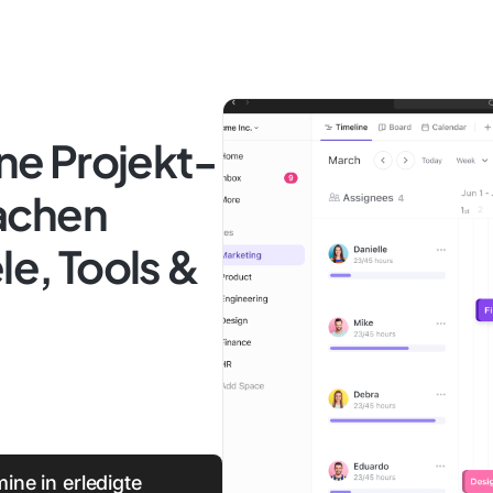
ine Projekt-
fachen
le, Tools &
mine in erledigte