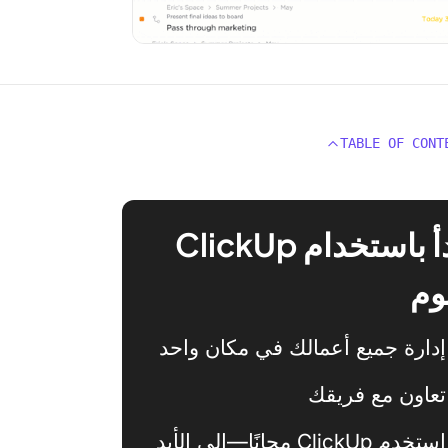
TABLE OF CONT
ابدأ باستخدام ClickUp
وم
إدارة جميع أعمالك في مكان واحد
تعاون مع فريقك
استخدم ClickUp مجانًا—إلى الأبد