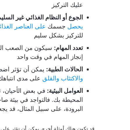
عليك التركيز
الجوع أو النظام الغذائي غير السليم
يحصل
جسمك
على العناصر الغذائي
للتركيز بشكل سليم
تعدد المهام:
سيكون من الصعب الح
إنجاز المهام في وقت واحد
الحالات الطبية:
يمكن أن تؤثر اضطراب
والاكتئاب
والقلق
على مدى انتباهك
العوامل البيئية:
في بعض الأحيان، تت
المحيطة بك. فالتواجد في بيئة صا
البرودة، على سبيل المثال، قد يج
قد تكون هناك أمثلة أخرى يمكن أن تؤثر على 