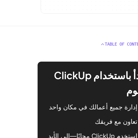
TABLE OF CONT
ابدأ باستخدام ClickUp
وم
إدارة جميع أعمالك في مكان واحد
تعاون مع فريقك
استخدم ClickUp مجانًا—إلى الأبد