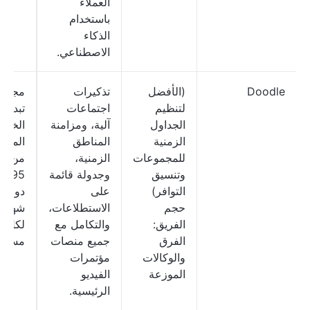
العملاء
باستخدام
الذكاء
الاصطناعي.
Doodle
(الأفضل
تذكيرات
مجاني
لتنظيم
اجتماعات
تبدأ
الجداول
آلية، ومزامنة
الخط
الزمنية
المناطق
المدف
للمجموعات
الزمنية،
من
وتنسيق
وجدولة قائمة
14.95
التوافر)
على
دولارًا
حجم
الاستطلاعات،
شهريًا
الفريق:
والتكامل مع
لكل
الفرق
جميع منصات
مستخ
والوكالات
مؤتمرات
الموزعة
الفيديو
الرئيسية.