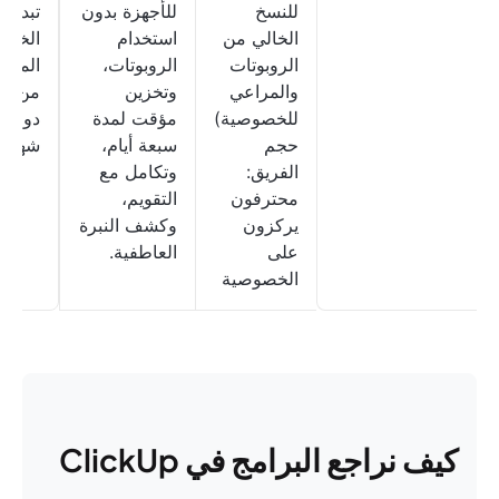
للنسخ
للأجهزة بدون
تبدأ
الخالي من
استخدام
الخط
الروبوتات
الروبوتات،
المدف
والمراعي
وتخزين
من 
للخصوصية)
مؤقت لمدة
دولارًا
حجم
سبعة أيام،
شهريًا
الفريق:
وتكامل مع
محترفون
التقويم،
يركزون
وكشف النبرة
على
العاطفية.
الخصوصية
كيف نراجع البرامج في ClickUp