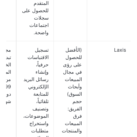
المتقدم
للحصول على
سجلات
اجتماعات
واضحة.
Laxis
(الأفضل
تسجيل
مجاني
للحصول
الاقتباسات
تبدأ
على رؤى
حرفياً،
الخط
في مجال
وإنشاء
المدف
المبيعات
رسائل البريد
من
وأبحاث
الإلكتروني
15.99
السوق)
للمتابعة
دولارًا
حجم
تلقائياً،
شهريًا
الفريق:
وتصنيف
فرق
الموضوعات،
المبيعات
واستخراج
والمنتجات
متطلبات