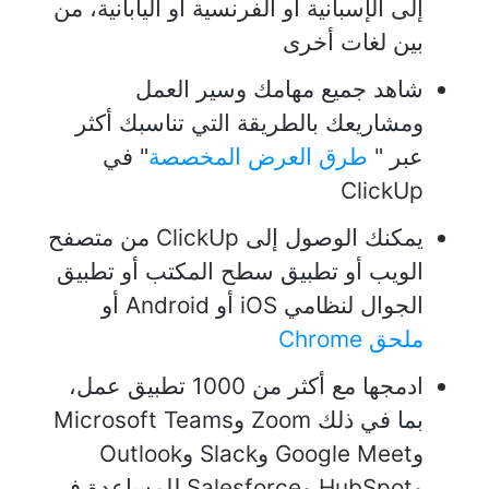
إلى الإسبانية أو الفرنسية أو اليابانية، من
بين لغات أخرى
شاهد جميع مهامك وسير العمل
ومشاريعك بالطريقة التي تناسبك أكثر
عبر "
طرق العرض المخصصة
" في
ClickUp
يمكنك الوصول إلى ClickUp من متصفح
الويب أو تطبيق سطح المكتب أو تطبيق
الجوال لنظامي iOS أو Android أو
ملحق Chrome
ادمجها مع أكثر من 1000 تطبيق عمل،
بما في ذلك Zoom وMicrosoft Teams
وGoogle Meet وSlack وOutlook
وHubSpot وSalesforce للمساعدة في