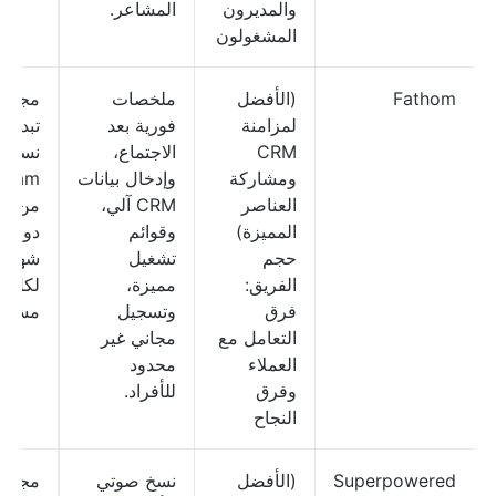
والمديرون
المشاعر.
المشغولون
Fathom
(الأفضل
ملخصات
مجاني
لمزامنة
فورية بعد
تبدأ
CRM
الاجتماع،
نسخة
ومشاركة
وإدخال بيانات
Team
العناصر
CRM آلي،
من 
المميزة)
وقوائم
دولارًا
حجم
تشغيل
شهريًا
الفريق:
مميزة،
لكل
فرق
وتسجيل
مستخ
التعامل مع
مجاني غير
العملاء
محدود
وفرق
للأفراد.
النجاح
Superpowered
(الأفضل
نسخ صوتي
مجاني