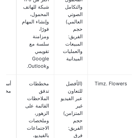
والتكامل
شبكة للهاتف
الصوتي
المحمول،
العالمي)
وإنشاء المهام
حجم
فورًا،
الفريق:
ومزامنة
المبيعات
سلسة مع
والعمليات
تقويمي
الميدانية
Google
وOutlook.
Timz. Flowers
(الأفضل
مخططات
أسعار
للتعاون
تدفق
مخصص
عبر الفيديو
الملاحظات
غير
القائمة على
المتزامن)
الزهور،
حجم
وملخصات
الفريق:
الاجتماعات
فرق
بالفيديو،