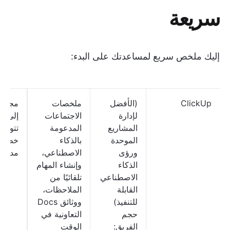
سريعة
إليك ملخص سريع لمساعدتك على البدء:
ClickUp
(الأفضل
ملخصات
مجانية
لإدارة
الاجتماعات
إلى الأ
المشاريع
المدعومة
تتوفر
الموحدة
بالذكاء
خطط
ورؤى
الاصطناعي،
مدفوع
الذكاء
وإنشاء المهام
الاصطناعي
تلقائيًا من
القابلة
الملاحظات،
للتنفيذ)
ووثائق Docs
حجم
التعاونية في
الفريق:
الوقت