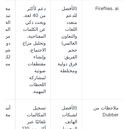
Fireflies. ai
(الأفضل
دعم لأكثر
مجاني
للدعم
من 40 لغة،
تبدأ
متعدد
وبحث ذكي
الخط
اللغات
عن الكلمات
المدف
والتعاون
المفتاحية،
من 
العالمي)
وتحليل مزاج
دولارًا
حجم
الاجتماع،
شهريًا
الفريق:
وإنشاء
لكل
فرق دولية
مقتطفات
مستخ
ومختلطة
صوتية
لمشاركة
اللحظات
المهمة.
ملاحظات من
(الأفضل
تسجيل
أسعار
Dubber
لشبكات
المكالمات
مخصص
الهاتف
تلقائيًا عبر
المحمول
أكثر من 170