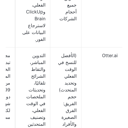
جميع
الفعلي،
أحجام
وClickUp
الشركات
Brain
لاسترجاع
البيانات على
الفور.
Otter.ai
(الأفضل
التدوين
مجاني
للنسخ في
المباشر،
تبدأ
الوقت
والتقاط
الخط
الفعلي
الشرائح
المدف
وتحديد
تلقائيًا،
من
المتحدث)
وتحديثات
16.99
حجم
الملخصات
دولارًا
الفريق:
في الوقت
شهريًا
الفرق
الفعلي،
لكل
الصغيرة
وتصنيف
مستخ
والأفراد
المتحدثين