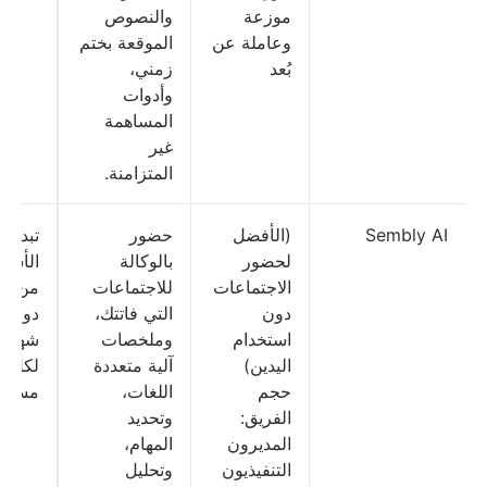
موزعة
والنصوص
وعاملة عن
الموقعة بختم
بُعد
زمني،
وأدوات
المساهمة
غير
المتزامنة.
Sembly AI
(الأفضل
حضور
تبدأ
لحضور
بالوكالة
الأسعا
الاجتماعات
للاجتماعات
من 7
دون
التي فاتتك،
دولارًا
استخدام
وملخصات
شهريًا
اليدين)
آلية متعددة
لكل
حجم
اللغات،
مستخ
الفريق:
وتحديد
المديرون
المهام،
التنفيذيون
وتحليل