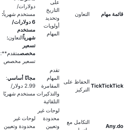
على
دولارات/
التاريخ
قائمة مهام
التعاون
مستخدم شهرياً
:
وتحديد
6 دولارات/
أولويات
مستخدم
المهام
شهرياً
التعاون
:
تسعير
مخصص
متقدم**:
تسعير مخصص
تقدم
المهام
مجانًا
أساسي
:
الحفاظ على
TickTickTick
المقامرة
2.99 دولار/
التركيز
والتذكيرات
مستخدم شهريًا
التلقائية
لوحات غير
محدودة
لوحات غير
التكامل مع
Any.do
وتعيين
محدودة وتعيين
واتساب