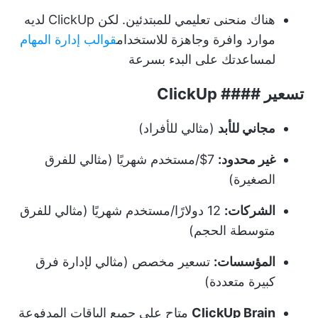
هناك منحنى تعليمي للمبتدئين. لكن ClickUp لديه
موارد وافرة وجاهزة للاستخدام
قوالب إدارة المهام
لمساعدتك على البدء بسرعة
تسعير #### ClickUp
مجاني للأبد
(مثالي للأفراد)
غير محدود:
7$/مستخدم شهريًا (مثالي للفرق
الصغيرة)
الشركات:
12 دولارًا/مستخدم شهريًا (مثالي للفرق
متوسطة الحجم)
المؤسسات:
تسعير مخصص (مثالي لإدارة فرق
كبيرة متعددة)
ClickUp Brain
متاح على جميع الباقات المدفوعة