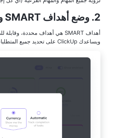
لرؤية جميع المهام والمهام الفرعية (أي كل إج
2. وضع أهداف SMART والتواصل بفعالية
أهداف SMART هي أهداف محددة، وقا
ويساعدك ClickUp على تحديد جميع المتطلبات الخمسة.