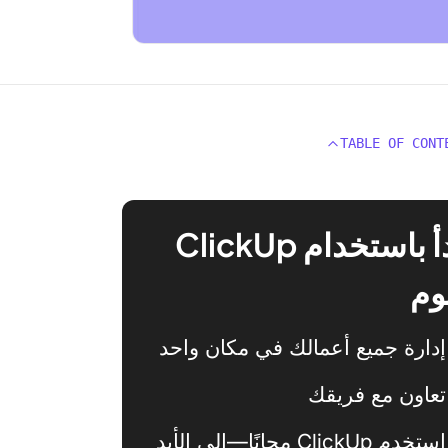
TABLE OF CONT
ابدأ باستخدام ClickUp
وم
إدارة جميع أعمالك في مكان واحد
تعاون مع فريقك
استخدم ClickUp مجانًا—إلى الأبد