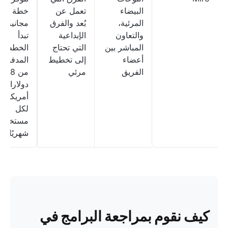
البيضاء
تعمل عن
خطة
المرئية،
بُعد والفرق
مجانية؛
والتعاون
الإبداعية
تبدأ
المباشر بين
التي تحتاج
الخطط
أعضاء
إلى تخطيط
المدفوعة
الفريق
مرئي
من 8
دولارات
أمريكية
لكل
مستخدم
شهريًا
كيف نقوم بمراجعة البرامج في