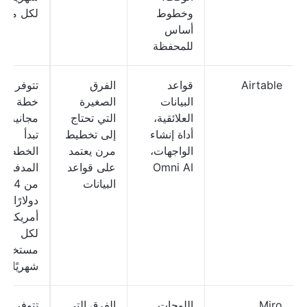
وخطوط
لكل مدير
أساس
للمحفظة
Airtable
قواعد
الفرق
تتوفر
البيانات
الصغيرة
خطة
العلائقية،
التي تحتاج
مجانية؛
أداة إنشاء
إلى تخطيط
تبدأ
الواجهات،
مرن يعتمد
الخطط
Omni AI
على قواعد
المدفوعة
البيانات
من 24
دولارًا
أمريكيًا
لكل
مستخدم
شهريًا
Miro
اللوحات
الفرق التي
تتوفر