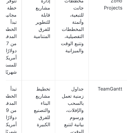
Zoho
مخططات
إدارة
تتوفر
Projects
جانت
مشاريع
خطة
للتبعية،
قابلة
مجانية؛
وأتمتة
للتطوير
تبدأ
المخططات
للفرق
الخطط
التفصيلية،
المتنامية
المدفوعة
وتتبع الوقت
من 3.97
والميزانية
دولارًا
أمريكيًا
للمستخد
شهريًا
TeamGantt
جداول
تخطيط
تبدأ
زمنية تعمل
مشاريع
الخطط
بالسحب
البناء
المدفوعة
والإفلات،
والتصنيع
من 59
ورسوم
للفرق
دولارًا
بيانية لتتبع
الكبيرة
أمريكيًا
الوقت،
شهريًا