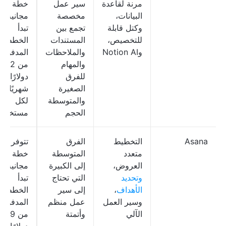
مرنة لقاعدة
سير عمل
خطة
البيانات،
مخصصة
مجانية؛
وكتل قابلة
تجمع بين
تبدأ
للتخصيص،
المستندات
الخطط
وNotion AI
والملاحظات
المدفوعة
والمهام
من 12
للفرق
دولارًا
الصغيرة
شهريًا
والمتوسطة
لكل
الحجم
مستخدم
Asana
التخطيط
الفرق
تتوفر
متعدد
المتوسطة
خطة
العروض،
إلى الكبيرة
مجانية؛
وتحديد
التي تحتاج
تبدأ
الأهداف
،
إلى سير
الخطط
وسير العمل
عمل منظم
المدفوعة
الآلي
وأتمتة
من .49