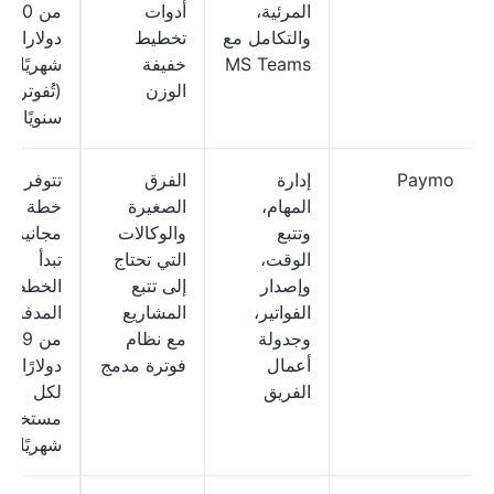
المرئية،
أدوات
من 10
والتكامل مع
تخطيط
دولارات
MS Teams
خفيفة
شهريًا
الوزن
(تُفوتر
سنويًا)
Paymo
إدارة
الفرق
تتوفر
المهام،
الصغيرة
خطة
وتتبع
والوكالات
مجانية؛
الوقت،
التي تحتاج
تبدأ
وإصدار
إلى تتبع
الخطط
الفواتير،
المشاريع
المدفوعة
وجدولة
مع نظام
من 5.9
أعمال
فوترة مدمج
دولارًا
الفريق
لكل
مستخدم
شهريًا