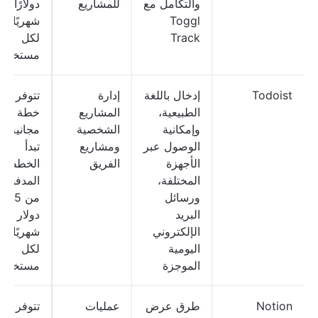
والتكامل مع
للمشاريع
دولارًا
Toggl
شهريًا
Track
لكل
مستخدم
Todoist
إدخال باللغة
إدارة
تتوفر
الطبيعية،
المشاريع
خطة
وإمكانية
الشخصية
مجانية؛
الوصول عبر
ومشاريع
تبدأ
الأجهزة
الفريق
الخطط
المختلفة،
المدفوعة
ورسائل
من 2.5
البريد
دولار
الإلكتروني
شهريًا
اليومية
لكل
الموجزة
مستخدم
Notion
طرق عرض
عمليات
تتوفر