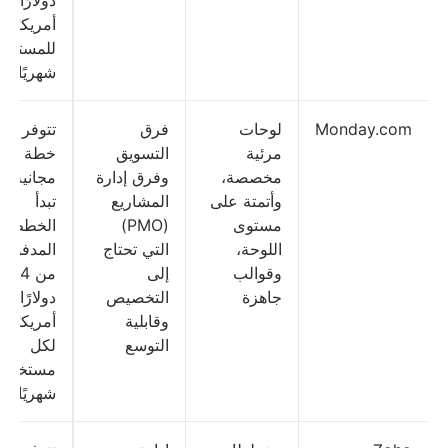
دولارًا
أمريكيًا
للمستخد
شهريًا
Monday.com
لوحات
فرق
تتوفر
مرئية
التسويق
خطة
مخصصة،
وفرق إدارة
مجانية؛
وأتمتة على
المشاريع
تبدأ
مستوى
(PMO)
الخطط
اللوحة،
التي تحتاج
المدفوعة
وقوالب
إلى
من 14
جاهزة
التخصيص
دولارًا
وقابلية
أمريكيًا
التوسع
لكل
مستخدم
شهريًا