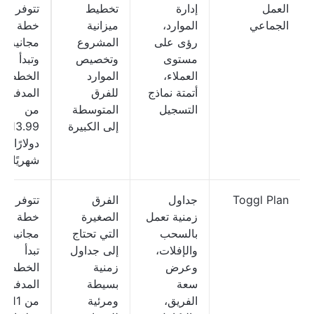
العمل
إدارة
تخطيط
تتوفر
الجماعي
الموارد،
ميزانية
خطة
رؤى على
المشروع
مجانية؛
مستوى
وتخصيص
وتبدأ
العملاء،
الموارد
الخطط
أتمتة نماذج
للفرق
المدفوعة
التسجيل
المتوسطة
من
إلى الكبيرة
13.99
دولارًا
شهريًا
Toggl Plan
جداول
الفرق
تتوفر
زمنية تعمل
الصغيرة
خطة
بالسحب
التي تحتاج
مجانية؛
والإفلات،
إلى جداول
تبدأ
وعرض
زمنية
الخطط
سعة
بسيطة
المدفوعة
الفريق،
ومرئية
من 11