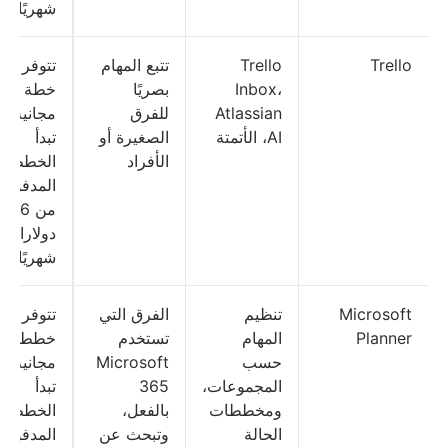
شهريًا
Trello
Trello
تتبع المهام
تتوفر
Inbox،
بصريًا
خطة
Atlassian
للفرق
مجانية؛
AI، الأتمتة
الصغيرة أو
تبدأ
الأفراد
الخطط
المدفوعة
من 6
دولارات
شهريًا
Microsoft
تنظيم
الفرق التي
تتوفر
Planner
المهام
تستخدم
خطط
حسب
Microsoft
مجانية؛
المجموعات،
365
تبدأ
ومخططات
بالفعل،
الخطط
الحالة
وتبحث عن
المدفوعة