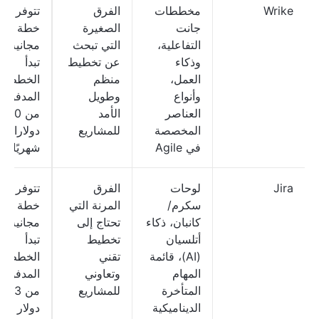
Wrike
مخططات
الفرق
تتوفر
جانت
الصغيرة
خطة
التفاعلية،
التي تبحث
مجانية؛
وذكاء
عن تخطيط
تبدأ
العمل،
منظم
الخطط
وأنواع
وطويل
المدفوعة
العناصر
الأمد
من 10
المخصصة
للمشاريع
دولارات
في Agile
شهريًا
Jira
لوحات
الفرق
تتوفر
سكرم/
المرنة التي
خطة
كانبان، ذكاء
تحتاج إلى
مجانية؛
أتلسيان
تخطيط
تبدأ
(AI)، قائمة
تقني
الخطط
المهام
وتعاوني
المدفوعة
المتأخرة
للمشاريع
من 7.53
الديناميكية
دولار