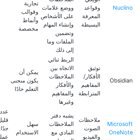
تجارية
Nuclino
وقواعد
ووضع علامات
وقوالب
المعرفة
على الأشخاص
وأنماط
البسيطة
وإنشاء المهام
مخصصة
وتضمين
الملفات وما
إلى ذلك
الربط ثنائي
توثيق
الاتجاه بين
يمكن أن
الأفكار/
الملاحظات
Obsidian
يكون منحنى
المفاهيم
والأفكار
التعلم حادًا
المترابطة
والمفاهيم
وغيرها
عدد
يشبه دفتر
ملاحظات
قليل
Microsoft
الملاحظات
سهل
الصوت
جدًا
OneNote
المادي مع
الاستخدام
والفيديو
عمل