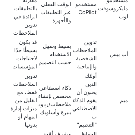
مستخدمو
مقارنةً
مستخدمو
الوقت الفعلي
مايكروسوفت
بالتطبيقات
CoPilot
عبر التطبيقات
لوب
الرائدة في
والأجهزة
تدوين
الملاحظات
تدوين
قد يكون
بسيط وسهل
الملاحظات
بسيطًا جدًا
أب بيس
الاستخدام
الشخصية
لاحتياجات
حسب التصميم
والإنتاجية
المؤسسات
أولئك
تدوين
الذين
الملاحظات
ذكاء اصطناعي
يحبون أن
فقط، مع
مخصص لإنشاء
ميم
يقوم الذكاء
القليل من
ملاحظات/ردود
الاصطناعي
ميزات إدارة
بنبرة وأسلوبك
ب
المهام أو
"التنظيم"
بدونها
الحفاظ
مشرف أقوى