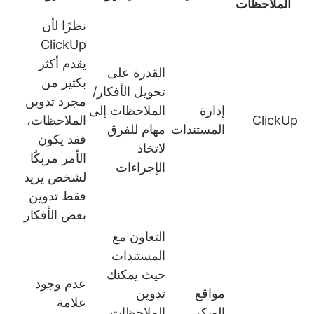
الملاحظات
نظرًا لأن
ClickUp
يقدم أكثر
القدرة على
بكثير من
تحويل الأفكار/
مجرد تدوين
إدارة
الملاحظات إلى
ClickUp
الملاحظات،
المستندات
مهام للفرق
فقد يكون
لاتخاذ
الأمر مربكًا
الإجراءات
لشخص يريد
فقط تدوين
بعض الأفكار
التعاون مع
المستندات
حيث يمكنك
عدم وجود
مواقع
تدوين
علامة
الويكي
الملاحظات