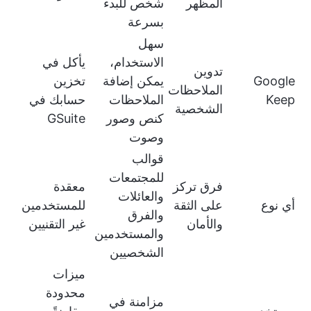
المظهر
شخص للبدء
بسرعة
سهل
الاستخدام،
يأكل في
تدوين
Google
يمكن إضافة
تخزين
الملاحظات
Keep
الملاحظات
حسابك في
الشخصية
كنص وصور
GSuite
وصوت
قوالب
للمجتمعات
فرق تركز
معقدة
والعائلات
أي نوع
على الثقة
للمستخدمين
والفرق
والأمان
غير التقنيين
والمستخدمين
الشخصيين
ميزات
محدودة
مزامنة في