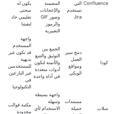
Confluence
التي
المضمنة
يكون له
تستخدم
والإعجابات
منحنى
Jira
وصور GIF
تعليمي حاد
والرموز
لبقيتنا
التعبيرية
واجهة
المستخدم
الجمع بين
دمج سير
قد تكون غير
التوثيق والتتبع
العمل
بديهية
كودا
والأتمتة لتكون
ومواقع
للمستخدمين
أدوات متعددة
الويكي
غير البارعين
في أداة واحدة
في
التكنولوجيا
واجهة بسيطة
مستندات
وسهلة
مكتبة قوالب
سلاب
جميلة
الاستخدام لأي
محدودة