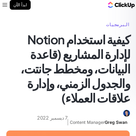
مدونة ClickUp
ابدأ الآن
enu
البرمجيات
كيفية استخدام Notion
لإدارة المشاريع (قاعدة
البيانات، ومخطط جانتت،
والجدول الزمني، وإدارة
علاقات العملاء)
7 ديسمبر 2022
Content Manager
Greg Swan