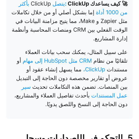
🚀 كيف يساعدك ClickUp
:
يتصل
ClickUp
بأكثر
من 1000 أداة
إما بشكل أصلي أو من خلال تكاملات
مثل Zapier و Make، مما يتيح مزامنة البيانات في
الوقت الفعلي بين CRM ومنصات المحاسبة وأنظمة
إدارة المشاريع.
على سبيل المثال، يمكنك سحب بيانات العملاء
تلقائيًا من نظام
CRM مثل HubSpot إلى مهام
أو
مستندات
ClickUp،
مما يسهل إنشاء عقود أو
عروض أو تقارير مخصصة دون الحاجة إلى التبديل
بين المنصات. تضمن هذه التكاملات تحديث
سير
عمل المستندات
بأحدث تفاصيل العملاء والمشاريع،
دون الحاجة إلى النسخ واللصق يدويًا.
5. التحكم في الإصدارات وسجل