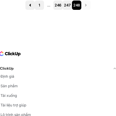
1
...
246
247
248
Prev
Next
ClickUp Logo
ClickUp
Định giá
Sản phẩm
Tải xuống
Tài liệu trợ giúp
Lộ trình sản phẩm