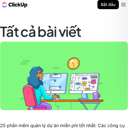
ClickUp Blog
Bắt đầu
Ope
Tất cả bài viết
25 phần mềm quản lý dự án miễn phí tốt nhất: Các công cụ