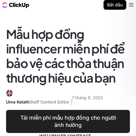
ClickUp Blog
Bắt đầu
Ope
Mẫu hợp đồng
influencer miễn phí để
bảo vệ các thỏa thuận
thương hiệu của bạn
7 tháng 9, 2025
Uma Kelath
Staff Content Editor
Tải miễn phí mẫu hợp đồng cho người
ảnh hưởng