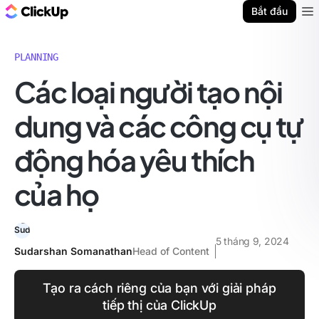
ClickUp Blog
Bắt đầu
Ope
PLANNING
Các loại người tạo nội
dung và các công cụ tự
động hóa yêu thích
của họ
5 tháng 9, 2024
Sudarshan Somanathan
Head of Content
Tạo ra cách riêng của bạn với giải pháp
tiếp thị của ClickUp