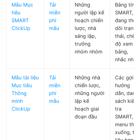
Mẫu Mục
Tải
Những
Bảng tính
tiêu
miễn
người lập kế
SMART,
SMART
phí
hoạch chiến
đang theo
ClickUp
mẫu
lược, nhà
dõi trạng
sáng lập,
thái, chế
trưởng
độ xem
nhóm nhóm
bảng,
nhắc nhở
Mẫu tài liệu
Tải
Những nhà
Các gợi ý
Mục tiêu
miễn
chiến lược,
hướng
Thông
phí
những người
dẫn, danh
minh
mẫu
lập kế
sách kiểm
ClickUp
hoạch giai
tra
đoạn đầu
SMART,
menu thả
xuống, tài