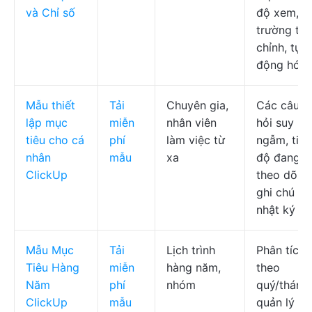
và Chỉ số
độ xem,
trường tùy
chỉnh, tự
động hóa
Mẫu thiết
Tải
Chuyên gia,
Các câu
lập mục
miễn
nhân viên
hỏi suy
tiêu cho cá
phí
làm việc từ
ngẫm, tiến
nhân
mẫu
xa
độ đang
ClickUp
theo dõi,
ghi chú
nhật ký
Mẫu Mục
Tải
Lịch trình
Phân tích
Tiêu Hàng
miễn
hàng năm,
theo
Năm
phí
nhóm
quý/tháng,
ClickUp
mẫu
quản lý rủi