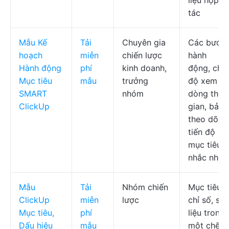
liệu hợp
tác
Mẫu Kế
Tải
Chuyên gia
Các bước
hoạch
miễn
chiến lược
hành
Hành động
phí
kinh doanh,
động, chế
Mục tiêu
mẫu
trưởng
độ xem
SMART
nhóm
dòng thời
ClickUp
gian, bảng
theo dõi
tiến độ
mục tiêu,
nhắc nhở
Mẫu
Tải
Nhóm chiến
Mục tiêu,
ClickUp
miễn
lược
chỉ số, số
Mục tiêu,
phí
liệu trong
Dấu hiệu
mẫu
một chế