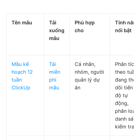
Tên mẫu
Tải
Phù hợp
Tính năng
xuống
cho
nổi bật
mẫu
Mẫu kế
Tải
Cá nhân,
Phân tích
hoạch 12
miễn
nhóm, người
theo tuần,
tuần
phí
quản lý dự
đang theo
ClickUp
mẫu
án
dõi tiến
độ tự
động,
phân loại,
danh sách
kiểm tra