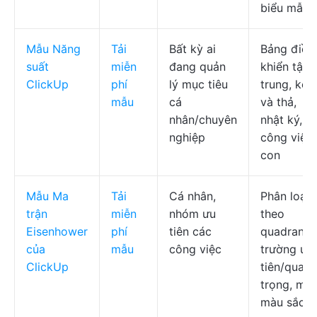
biểu mẫu
Mẫu Năng
Tải
Bất kỳ ai
Bảng điều
suất
miễn
đang quản
khiển tập
ClickUp
phí
lý mục tiêu
trung, kéo
mẫu
cá
và thả,
nhân/chuyên
nhật ký,
nghiệp
công việc
con
Mẫu Ma
Tải
Cá nhân,
Phân loại
trận
miễn
nhóm ưu
theo
Eisenhower
phí
tiên các
quadrant,
của
mẫu
công việc
trường ưu
ClickUp
tiên/quan
trọng, mã
màu sắc