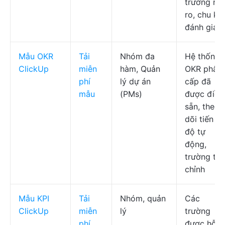
trường rủi
ro, chu kỳ
đánh giá
Mẫu OKR
Tải
Nhóm đa
Hệ thống
ClickUp
miễn
hàm, Quản
OKR phân
phí
lý dự án
cấp đã
mẫu
(PMs)
được điền
sẵn, theo
dõi tiến
độ tự
động,
trường tùy
chỉnh
Mẫu KPI
Tải
Nhóm, quản
Các
ClickUp
miễn
lý
trường
phí
được hỗ