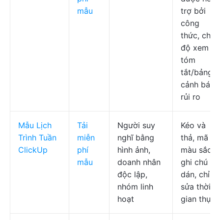
mẫu
trợ bởi
công
thức, chế
độ xem
tóm
tắt/bảng,
cảnh báo
rủi ro
Mẫu Lịch
Tải
Người suy
Kéo và
Trình Tuần
miễn
nghĩ bằng
thả, mã
ClickUp
phí
hình ảnh,
màu sắc,
mẫu
doanh nhân
ghi chú
độc lập,
dán, chỉnh
nhóm linh
sửa thời
hoạt
gian thực