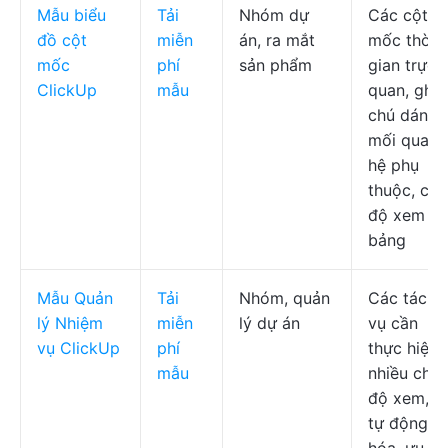
Mẫu biểu
Tải
Nhóm dự
Các cột
đồ cột
miễn
án, ra mắt
mốc thời
mốc
phí
sản phẩm
gian trực
ClickUp
mẫu
quan, ghi
chú dán,
mối quan
hệ phụ
thuộc, chế
độ xem
bảng
Mẫu Quản
Tải
Nhóm, quản
Các tác
lý Nhiệm
miễn
lý dự án
vụ cần
vụ ClickUp
phí
thực hiện,
mẫu
nhiều chế
độ xem,
tự động