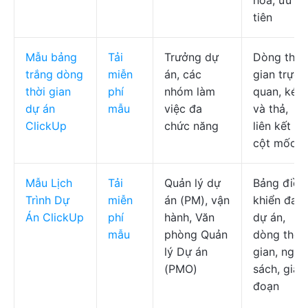
hóa, ưu
tiên
Mẫu bảng
Tải
Trưởng dự
Dòng thời
trắng dòng
miễn
án, các
gian trực
thời gian
phí
nhóm làm
quan, kéo
dự án
mẫu
việc đa
và thả,
ClickUp
chức năng
liên kết
cột mốc
Mẫu Lịch
Tải
Quản lý dự
Bảng điều
Trình Dự
miễn
án (PM), vận
khiển đa
Án ClickUp
phí
hành, Văn
dự án,
mẫu
phòng Quản
dòng thời
lý Dự án
gian, ngân
(PMO)
sách, giai
đoạn