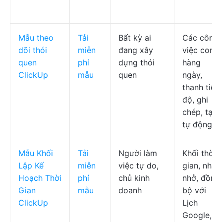
Mẫu theo
Tải
Bất kỳ ai
Các công
dõi thói
miễn
đang xây
việc con
quen
phí
dựng thói
hàng
ClickUp
mẫu
quen
ngày,
thanh tiến
độ, ghi
chép, tạo
tự động
Mẫu Khối
Tải
Người làm
Khối thời
Lập Kế
miễn
việc tự do,
gian, nhắc
Hoạch Thời
phí
chủ kinh
nhở, đồng
Gian
mẫu
doanh
bộ với
ClickUp
Lịch
Google,