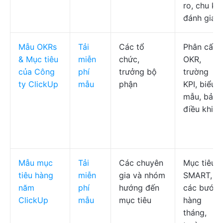
ro, chu kỳ
đánh giá
Mẫu OKRs
Tải
Các tổ
Phân cấp
& Mục tiêu
miễn
chức,
OKR,
của Công
phí
trưởng bộ
trường
ty ClickUp
mẫu
phận
KPI, biểu
mẫu, bảng
điều khiển
Mẫu mục
Tải
Các chuyên
Mục tiêu
tiêu hàng
miễn
gia và nhóm
SMART,
năm
phí
hướng đến
các bước
ClickUp
mẫu
mục tiêu
hàng
tháng,