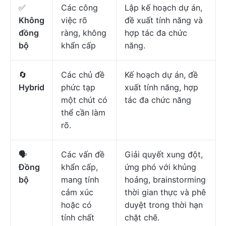
✅
Các công
Lập kế hoạch dự án,
Không
việc rõ
đề xuất tính năng và
đồng
ràng, không
hợp tác đa chức
bộ
khẩn cấp
năng.
🔄
Các chủ đề
Kế hoạch dự án, đề
Hybrid
phức tạp
xuất tính năng, hợp
một chút có
tác đa chức năng
thể cần làm
rõ.
🗣️
Các vấn đề
Giải quyết xung đột,
Đồng
khẩn cấp,
ứng phó với khủng
bộ
mang tính
hoảng, brainstorming
cảm xúc
thời gian thực và phê
hoặc có
duyệt trong thời hạn
tính chất
chặt chẽ.