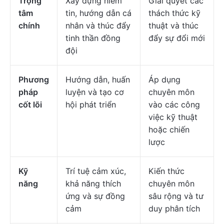
Trọng
Xây dựng niềm
Giải quyết các
tâm
tin, hướng dẫn cá
thách thức kỹ
chính
nhân và thúc đẩy
thuật và thúc
tinh thần đồng
đẩy sự đổi mới
đội
Phương
Hướng dẫn, huấn
Áp dụng
pháp
luyện và tạo cơ
chuyên môn
cốt lõi
hội phát triển
vào các công
việc kỹ thuật
hoặc chiến
lược
Kỹ
Trí tuệ cảm xúc,
Kiến thức
năng
khả năng thích
chuyên môn
ứng và sự đồng
sâu rộng và tư
cảm
duy phân tích