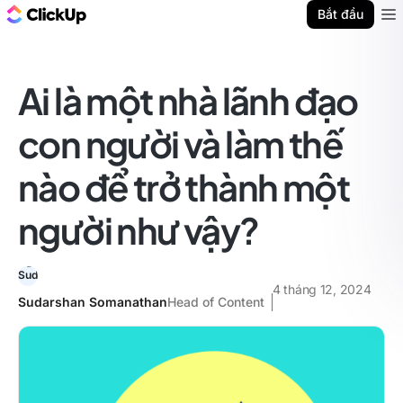
ClickUp Blog
Bắt đầu
Ope
Ai là một nhà lãnh đạo
con người và làm thế
nào để trở thành một
người như vậy?
4 tháng 12, 2024
Sudarshan Somanathan
Head of Content