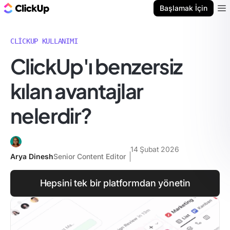
ClickUp Blog
Başlamak İçin
Ope
CLICKUP KULLANIMI
ClickUp'ı benzersiz
kılan avantajlar
nelerdir?
14 Şubat 2026
Arya Dinesh
Senior Content Editor
Hepsini tek bir platformdan yönetin