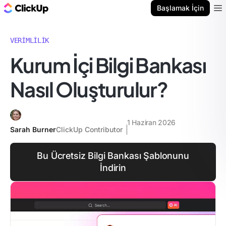
ClickUp Blog
Başlamak İçin
Ope
VERIMLILIK
Kurum İçi Bilgi Bankası
Nasıl Oluşturulur?
1 Haziran 2026
Sarah Burner
ClickUp Contributor
Bu Ücretsiz Bilgi Bankası Şablonunu
İndirin