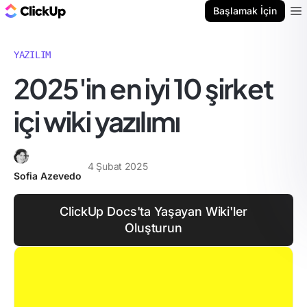
ClickUp Blog
Başlamak İçin
Ope
YAZILIM
2025'in en iyi 10 şirket
içi wiki yazılımı
4 Şubat 2025
Sofia Azevedo
ClickUp Docs'ta Yaşayan Wiki'ler
Oluşturun