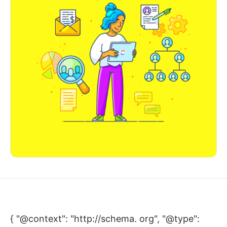
{ "@context": "http://schema. org", "@type":