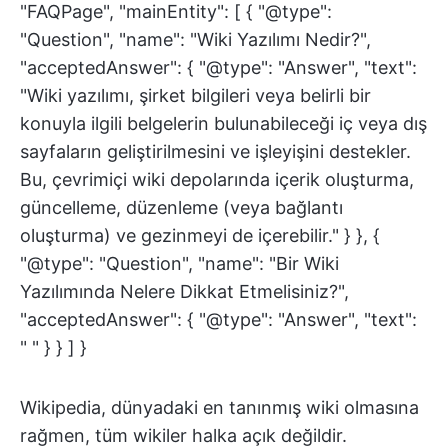
"FAQPage", "mainEntity": [ { "@type":
"Question", "name": "Wiki Yazılımı Nedir?",
"acceptedAnswer": { "@type": "Answer", "text":
"Wiki yazılımı, şirket bilgileri veya belirli bir
konuyla ilgili belgelerin bulunabileceği iç veya dış
sayfaların geliştirilmesini ve işleyişini destekler.
Bu, çevrimiçi wiki depolarında içerik oluşturma,
güncelleme, düzenleme (veya bağlantı
oluşturma) ve gezinmeyi de içerebilir." } }, {
"@type": "Question", "name": "Bir Wiki
Yazılımında Nelere Dikkat Etmelisiniz?",
"acceptedAnswer": { "@type": "Answer", "text":
" " } } ] }
Wikipedia, dünyadaki en tanınmış wiki olmasına
rağmen, tüm wikiler halka açık değildir.