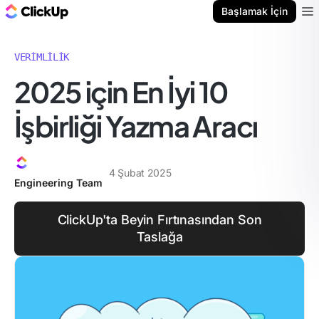
ClickUp Blog
Başlamak İçin
Ope
VERIMLILIK
2025 için En İyi 10
İşbirliği Yazma Aracı
4 Şubat 2025
Engineering Team
ClickUp'ta Beyin Fırtınasından Son
Taslağa