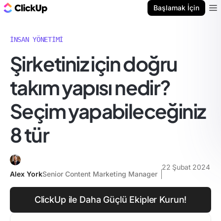
ClickUp Blog
Başlamak İçin
Ope
İNSAN YÖNETIMI
Şirketiniz için doğru
takım yapısı nedir?
Seçim yapabileceğiniz
8 tür
22 Şubat 2024
Alex York
Senior Content Marketing Manager
ClickUp ile Daha Güçlü Ekipler Kurun!