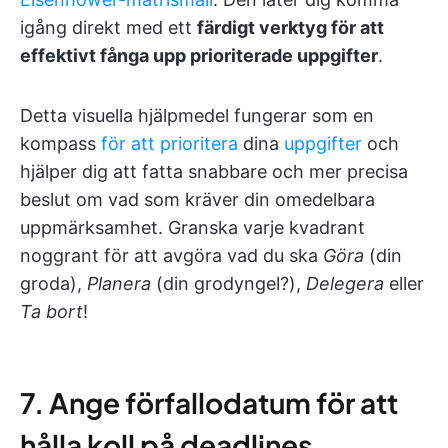
igång direkt med ett
färdigt verktyg för att
effektivt fånga upp prioriterade uppgifter
.
Detta visuella hjälpmedel fungerar som en
kompass
för att prioritera
dina
uppgifter
och
hjälper dig att fatta snabbare och mer precisa
beslut om vad som kräver din omedelbara
uppmärksamhet. Granska varje kvadrant
noggrant för att avgöra vad du ska
Göra
(din
groda),
Planera
(din grodyngel?),
Delegera
eller
Ta bort
!
7. Ange förfallodatum för att
hålla koll på deadlines