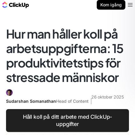
ClickUp-bloggen
Kom igång
Ope
Hur man håller koll på
arbetsuppgifterna: 15
produktivitetstips för
stressade människor
26 oktober 2025
Sudarshan Somanathan
Head of Content
Håll koll på ditt arbete med ClickUp-
uppgifter