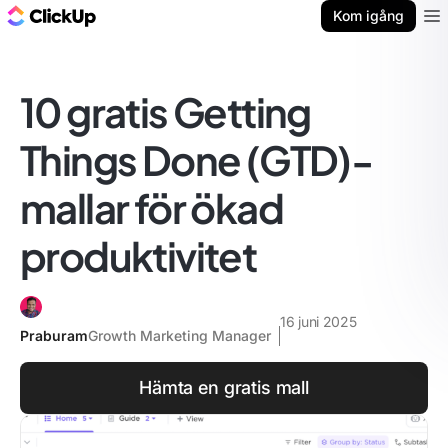
ClickUp-bloggen
Kom igång
Ope
10 gratis Getting
Things Done (GTD)-
mallar för ökad
produktivitet
16 juni 2025
Praburam
Growth Marketing Manager
Hämta en gratis mall