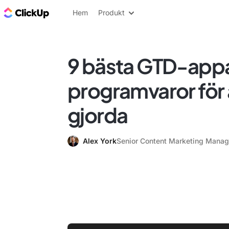
ClickUp-bloggen
Hem
Produkt
9 bästa GTD-app
programvaror för a
gjorda
Alex York
Senior Content Marketing Manag