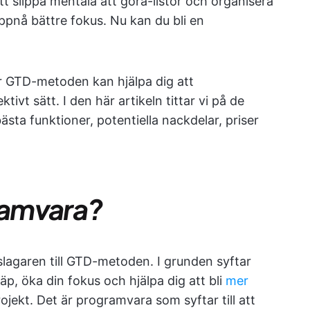
t slippa mentala att göra-listor och organisera
pnå bättre fokus. Nu kan du bli en
 GTD-metoden kan hjälpa dig att
ivt sätt. I den här artikeln tittar vi på de
ta funktioner, potentiella nackdelar, priser
ramvara?
slagaren till GTD-metoden. I grunden syftar
äp, öka din fokus och hjälpa dig att bli
mer
jekt. Det är programvara som syftar till att