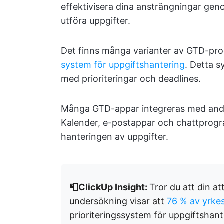
effektivisera dina ansträngningar geno
utföra uppgifter.
Det finns många varianter av GTD-prog
system för uppgiftshantering
. Detta s
med prioriteringar och deadlines.
Många GTD-appar integreras med andra 
Kalender, e-postappar och chattprogra
hanteringen av uppgifter.
📮ClickUp Insight:
Tror du att din a
undersökning visar att
76 % av yrk
prioriteringssystem för uppgiftshant