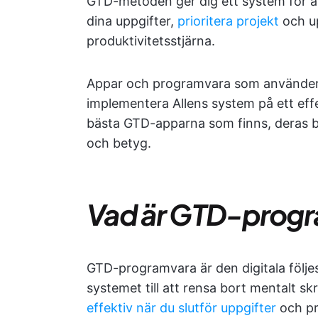
GTD-metoden ger dig ett system för at
dina uppgifter,
prioritera projekt
och up
produktivitetsstjärna.
Appar och programvara som använder
implementera Allens system på ett effekt
bästa GTD-apparna som finns, deras bäs
och betyg.
Vad är GTD-prog
GTD-programvara är den digitala följe
systemet till att rensa bort mentalt skr
effektiv när du slutför uppgifter
och pro