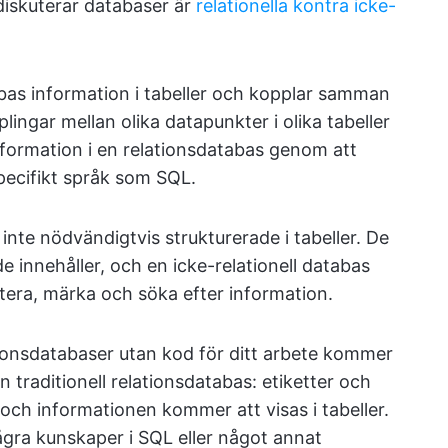
diskuterar databaser är
relationella kontra icke-
abas information i tabeller och kopplar samman
lingar mellan olika datapunkter i olika tabeller
information i en relationsdatabas genom att
pecifikt språk som SQL.
inte nödvändigtvis strukturerade i tabeller. De
e innehåller, och en icke-relationell databas
ntera, märka och söka efter information.
tionsdatabaser utan kod för ditt arbete kommer
n traditionell relationsdatabas: etiketter och
och informationen kommer att visas i tabeller.
ågra kunskaper i SQL eller något annat