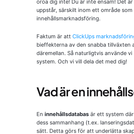
oroa dig inte! Du är inte ensam! Det är
uppstår, särskilt inom ett område som
innehållsmarknadsföring.
Faktum är att
ClickUps marknadsförin
bieffekterna av den snabba tillväxten
däremellan. Så naturligtvis använde vi
system. Och vi vill dela det med dig!
Vad är en innehål
En
innehållsdatabas
är ett system där
dess sammanhang (t.ex. lanseringsdatu
sätt. Detta görs för att underlätta sk