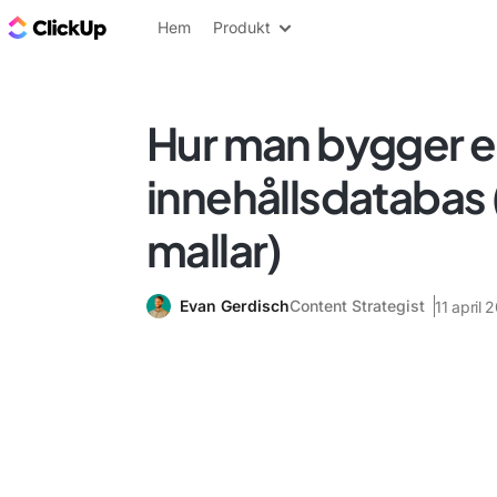
ClickUp-bloggen
Hem
Produkt
Hur man bygger 
innehållsdatabas
mallar)
Evan Gerdisch
Content Strategist
11 april 