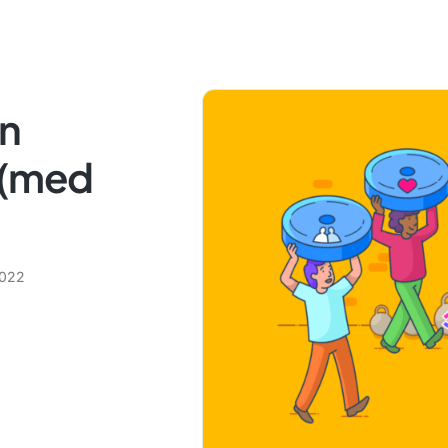
en
 (med
2022